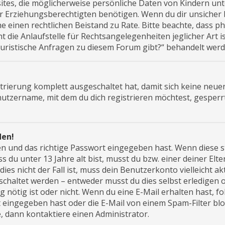
bsites, die möglicherweise persönliche Daten von Kindern unt
Erziehungsberechtigten benötigen. Wenn du dir unsicher bis
iehe einen rechtlichen Beistand zu Rate. Bitte beachte, dass 
die Anlaufstelle für Rechtsangelegenheiten jeglicher Art is
 juristische Anfragen zu diesem Forum gibt?“ behandelt werd
istrierung komplett ausgeschaltet hat, damit sich keine ne
nutzername, mit dem du dich registrieren möchtest, gesperr
den!
n und das richtige Passwort eingegeben hast. Wenn diese s
ss du unter 13 Jahre alt bist, musst du bzw. einer deiner El
es nicht der Fall ist, muss dein Benutzerkonto vielleicht ak
chaltet werden – entweder musst du dies selbst erledigen o
ng nötig ist oder nicht. Wenn du eine E-Mail erhalten hast,
eingegeben hast oder die E-Mail von einem Spam-Filter bloc
 dann kontaktiere einen Administrator.