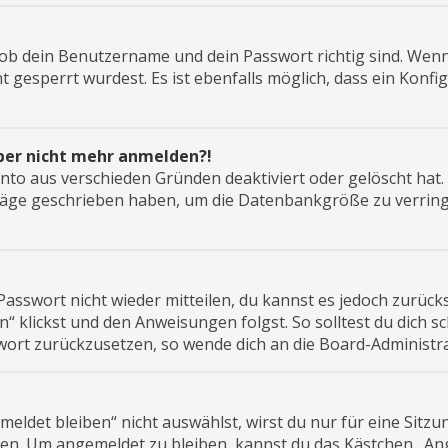
 ob dein Benutzername und dein Passwort richtig sind. Wenn d
 gesperrt wurdest. Es ist ebenfalls möglich, dass ein Konf
 aber nicht mehr anmelden?!
onto aus verschieden Gründen deaktiviert oder gelöscht hat
träge geschrieben haben, um die Datenbankgröße zu verringe
 Passwort nicht wieder mitteilen, du kannst es jedoch zurüc
“ klickst und den Anweisungen folgst. So solltest du dich 
sswort zurückzusetzen, so wende dich an die Board-Administra
det bleiben“ nicht auswählst, wirst du nur für eine Sitzu
ten. Um angemeldet zu bleiben, kannst du das Kästchen „A