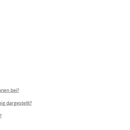
hnen bei?
g dargestellt?
?