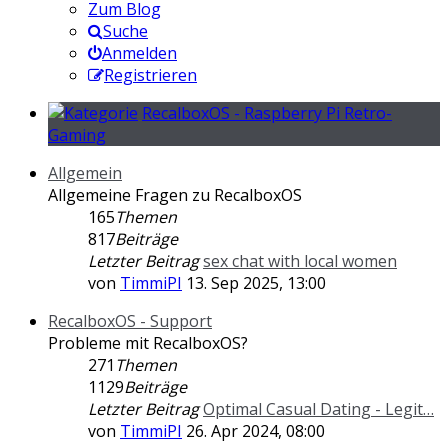
Zum Blog
Suche
Anmelden
Registrieren
RecalboxOS - Raspberry Pi Retro-
Gaming
Allgemein
Allgemeine Fragen zu RecalboxOS
165
Themen
817
Beiträge
Letzter Beitrag
sex chat with local women
von
TimmiPI
13. Sep 2025, 13:00
RecalboxOS - Support
Probleme mit RecalboxOS?
271
Themen
1129
Beiträge
Letzter Beitrag
Optimal Сasual Dating - Legit…
von
TimmiPI
26. Apr 2024, 08:00