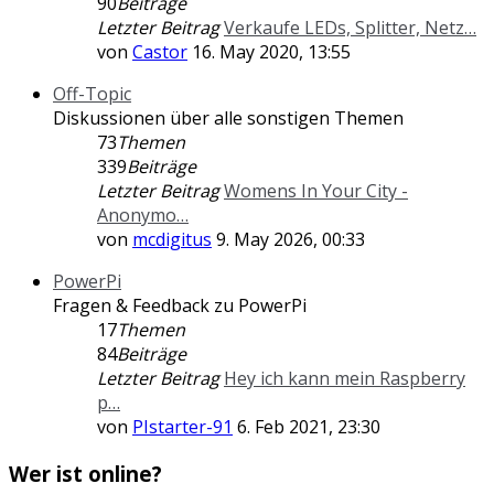
90
Beiträge
Letzter Beitrag
Verkaufe LEDs, Splitter, Netz…
von
Castor
16. May 2020, 13:55
Off-Topic
Diskussionen über alle sonstigen Themen
73
Themen
339
Beiträge
Letzter Beitrag
Womens In Your City -
Anonymo…
von
mcdigitus
9. May 2026, 00:33
PowerPi
Fragen & Feedback zu PowerPi
17
Themen
84
Beiträge
Letzter Beitrag
Hey ich kann mein Raspberry
p…
von
PIstarter-91
6. Feb 2021, 23:30
Wer ist online?