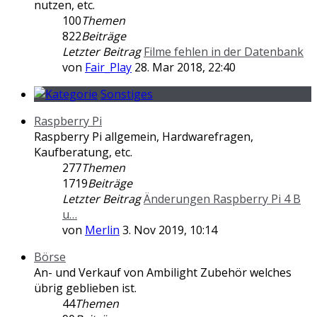
nutzen, etc.
100
Themen
822
Beiträge
Letzter Beitrag
Filme fehlen in der Datenbank
von
Fair_Play
28. Mar 2018, 22:40
Sonstiges
Raspberry Pi
Raspberry Pi allgemein, Hardwarefragen,
Kaufberatung, etc.
277
Themen
1719
Beiträge
Letzter Beitrag
Änderungen Raspberry Pi 4 B
u…
von
Merlin
3. Nov 2019, 10:14
Börse
An- und Verkauf von Ambilight Zubehör welches
übrig geblieben ist.
44
Themen