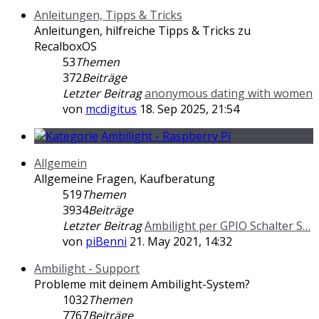
Anleitungen, Tipps & Tricks
Anleitungen, hilfreiche Tipps & Tricks zu
RecalboxOS
53
Themen
372
Beiträge
Letzter Beitrag
anonymous dating with women
von
mcdigitus
18. Sep 2025, 21:54
Ambilight - Raspberry Pi
Allgemein
Allgemeine Fragen, Kaufberatung
519
Themen
3934
Beiträge
Letzter Beitrag
Ambilight per GPIO Schalter S…
von
piBenni
21. May 2021, 14:32
Ambilight - Support
Probleme mit deinem Ambilight-System?
1032
Themen
7767
Beiträge