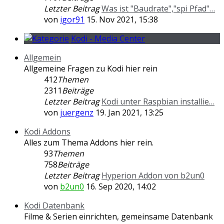
Letzter Beitrag
Was ist "Baudrate","spi Pfad"…
von
igor91
15. Nov 2021, 15:38
Kodi - Media Center
Allgemein
Allgemeine Fragen zu Kodi hier rein
412
Themen
2311
Beiträge
Letzter Beitrag
Kodi unter Raspbian installie…
von
juergenz
19. Jan 2021, 13:25
Kodi Addons
Alles zum Thema Addons hier rein.
93
Themen
758
Beiträge
Letzter Beitrag
Hyperion Addon von b2un0
von
b2un0
16. Sep 2020, 14:02
Kodi Datenbank
Filme & Serien einrichten, gemeinsame Datenbank