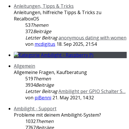
Anleitungen, Tipps & Tricks
Anleitungen, hilfreiche Tipps & Tricks zu
RecalboxOS
53
Themen
372
Beiträge
Letzter Beitrag
anonymous dating with women
von
mcdigitus
18. Sep 2025, 21:54
Ambilight - Raspberry Pi
Allgemein
Allgemeine Fragen, Kaufberatung
519
Themen
3934
Beiträge
Letzter Beitrag
Ambilight per GPIO Schalter S…
von
piBenni
21. May 2021, 14:32
Ambilight - Support
Probleme mit deinem Ambilight-System?
1032
Themen
7767
Beiträge