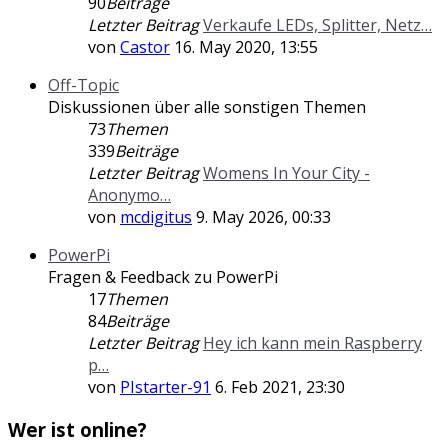
90
Beiträge
Letzter Beitrag
Verkaufe LEDs, Splitter, Netz…
von
Castor
16. May 2020, 13:55
Off-Topic
Diskussionen über alle sonstigen Themen
73
Themen
339
Beiträge
Letzter Beitrag
Womens In Your City -
Anonymo…
von
mcdigitus
9. May 2026, 00:33
PowerPi
Fragen & Feedback zu PowerPi
17
Themen
84
Beiträge
Letzter Beitrag
Hey ich kann mein Raspberry
p…
von
PIstarter-91
6. Feb 2021, 23:30
Wer ist online?