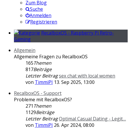
Zum Blog
Suche
Anmelden
Registrieren
RecalboxOS - Raspberry Pi Retro-
Gaming
Allgemein
Allgemeine Fragen zu RecalboxOS
165
Themen
817
Beiträge
Letzter Beitrag
sex chat with local women
von
TimmiPI
13. Sep 2025, 13:00
RecalboxOS - Support
Probleme mit RecalboxOS?
271
Themen
1129
Beiträge
Letzter Beitrag
Optimal Сasual Dating - Legit…
von
TimmiPI
26. Apr 2024, 08:00