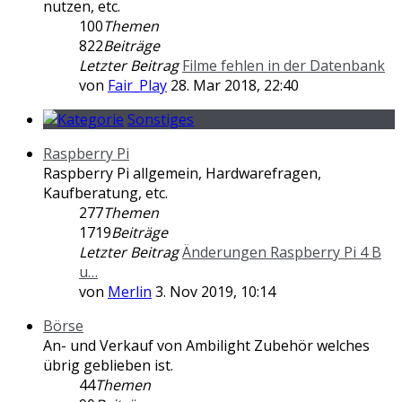
nutzen, etc.
100
Themen
822
Beiträge
Letzter Beitrag
Filme fehlen in der Datenbank
von
Fair_Play
28. Mar 2018, 22:40
Sonstiges
Raspberry Pi
Raspberry Pi allgemein, Hardwarefragen,
Kaufberatung, etc.
277
Themen
1719
Beiträge
Letzter Beitrag
Änderungen Raspberry Pi 4 B
u…
von
Merlin
3. Nov 2019, 10:14
Börse
An- und Verkauf von Ambilight Zubehör welches
übrig geblieben ist.
44
Themen