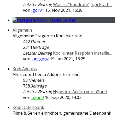
Letzter Beitrag
Was ist "Baudrate","spi Pfad"…
von
igor91
15. Nov 2021, 15:38
Kodi - Media Center
Allgemein
Allgemeine Fragen zu Kodi hier rein
412
Themen
2311
Beiträge
Letzter Beitrag
Kodi unter Raspbian installie…
von
juergenz
19. Jan 2021, 13:25
Kodi Addons
Alles zum Thema Addons hier rein.
93
Themen
758
Beiträge
Letzter Beitrag
Hyperion Addon von b2un0
von
b2un0
16. Sep 2020, 14:02
Kodi Datenbank
Filme & Serien einrichten, gemeinsame Datenbank