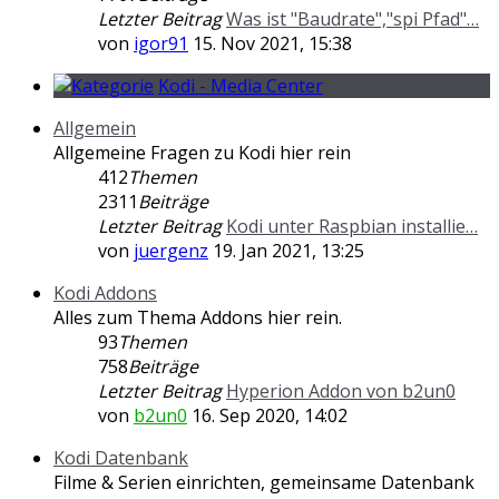
Letzter Beitrag
Was ist "Baudrate","spi Pfad"…
von
igor91
15. Nov 2021, 15:38
Kodi - Media Center
Allgemein
Allgemeine Fragen zu Kodi hier rein
412
Themen
2311
Beiträge
Letzter Beitrag
Kodi unter Raspbian installie…
von
juergenz
19. Jan 2021, 13:25
Kodi Addons
Alles zum Thema Addons hier rein.
93
Themen
758
Beiträge
Letzter Beitrag
Hyperion Addon von b2un0
von
b2un0
16. Sep 2020, 14:02
Kodi Datenbank
Filme & Serien einrichten, gemeinsame Datenbank