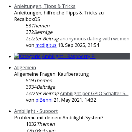
Anleitungen, Tipps & Tricks
Anleitungen, hilfreiche Tipps & Tricks zu
RecalboxOS
53
Themen
372
Beiträge
Letzter Beitrag
anonymous dating with women
von
mcdigitus
18. Sep 2025, 21:54
Ambilight - Raspberry Pi
Allgemein
Allgemeine Fragen, Kaufberatung
519
Themen
3934
Beiträge
Letzter Beitrag
Ambilight per GPIO Schalter S…
von
piBenni
21. May 2021, 14:32
Ambilight - Support
Probleme mit deinem Ambilight-System?
1032
Themen
7767
Beiträge