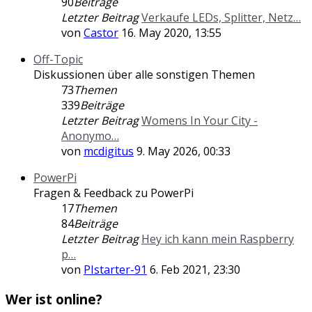
90
Beiträge
Letzter Beitrag
Verkaufe LEDs, Splitter, Netz…
von
Castor
16. May 2020, 13:55
Off-Topic
Diskussionen über alle sonstigen Themen
73
Themen
339
Beiträge
Letzter Beitrag
Womens In Your City -
Anonymo…
von
mcdigitus
9. May 2026, 00:33
PowerPi
Fragen & Feedback zu PowerPi
17
Themen
84
Beiträge
Letzter Beitrag
Hey ich kann mein Raspberry
p…
von
PIstarter-91
6. Feb 2021, 23:30
Wer ist online?