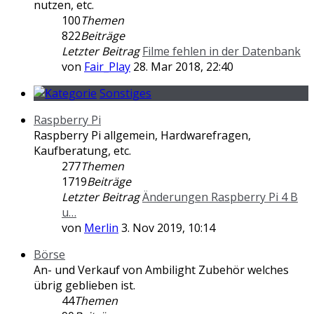
nutzen, etc.
100
Themen
822
Beiträge
Letzter Beitrag
Filme fehlen in der Datenbank
von
Fair_Play
28. Mar 2018, 22:40
Sonstiges
Raspberry Pi
Raspberry Pi allgemein, Hardwarefragen,
Kaufberatung, etc.
277
Themen
1719
Beiträge
Letzter Beitrag
Änderungen Raspberry Pi 4 B
u…
von
Merlin
3. Nov 2019, 10:14
Börse
An- und Verkauf von Ambilight Zubehör welches
übrig geblieben ist.
44
Themen