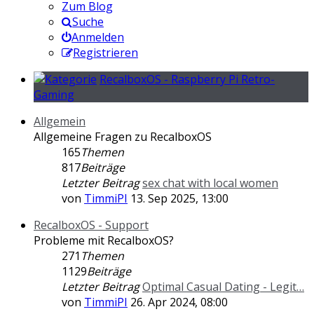
Zum Blog
Suche
Anmelden
Registrieren
RecalboxOS - Raspberry Pi Retro-
Gaming
Allgemein
Allgemeine Fragen zu RecalboxOS
165
Themen
817
Beiträge
Letzter Beitrag
sex chat with local women
von
TimmiPI
13. Sep 2025, 13:00
RecalboxOS - Support
Probleme mit RecalboxOS?
271
Themen
1129
Beiträge
Letzter Beitrag
Optimal Сasual Dating - Legit…
von
TimmiPI
26. Apr 2024, 08:00