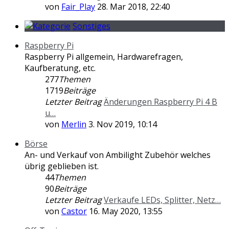
von
Fair_Play
28. Mar 2018, 22:40
Sonstiges
Raspberry Pi
Raspberry Pi allgemein, Hardwarefragen,
Kaufberatung, etc.
277
Themen
1719
Beiträge
Letzter Beitrag
Änderungen Raspberry Pi 4 B
u…
von
Merlin
3. Nov 2019, 10:14
Börse
An- und Verkauf von Ambilight Zubehör welches
übrig geblieben ist.
44
Themen
90
Beiträge
Letzter Beitrag
Verkaufe LEDs, Splitter, Netz…
von
Castor
16. May 2020, 13:55