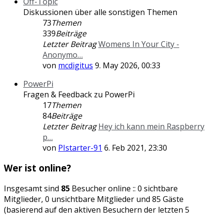
Off-Topic
Diskussionen über alle sonstigen Themen
73
Themen
339
Beiträge
Letzter Beitrag
Womens In Your City -
Anonymo…
von
mcdigitus
9. May 2026, 00:33
PowerPi
Fragen & Feedback zu PowerPi
17
Themen
84
Beiträge
Letzter Beitrag
Hey ich kann mein Raspberry
p…
von
PIstarter-91
6. Feb 2021, 23:30
Wer ist online?
Insgesamt sind
85
Besucher online :: 0 sichtbare
Mitglieder, 0 unsichtbare Mitglieder und 85 Gäste
(basierend auf den aktiven Besuchern der letzten 5