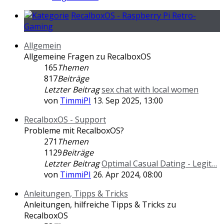
RecalboxOS - Raspberry Pi Retro-
Gaming
Allgemein
Allgemeine Fragen zu RecalboxOS
165
Themen
817
Beiträge
Letzter Beitrag
sex chat with local women
von
TimmiPI
13. Sep 2025, 13:00
RecalboxOS - Support
Probleme mit RecalboxOS?
271
Themen
1129
Beiträge
Letzter Beitrag
Optimal Сasual Dating - Legit…
von
TimmiPI
26. Apr 2024, 08:00
Anleitungen, Tipps & Tricks
Anleitungen, hilfreiche Tipps & Tricks zu
RecalboxOS