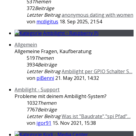
53
Themen
372
Beiträge
Letzter Beitrag
anonymous dating with women
von
mcdigitus
18. Sep 2025, 21:54
Ambilight - Raspberry Pi
Allgemein
Allgemeine Fragen, Kaufberatung
519
Themen
3934
Beiträge
Letzter Beitrag
Ambilight per GPIO Schalter S…
von
piBenni
21. May 2021, 14:32
Ambilight - Support
Probleme mit deinem Ambilight-System?
1032
Themen
7767
Beiträge
Letzter Beitrag
Was ist "Baudrate","spi Pfad"…
von
igor91
15. Nov 2021, 15:38
Kodi - Media Center