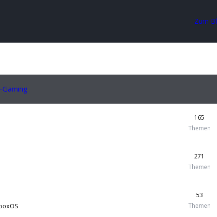
Zum B
o-Gaming
165
Themen
271
Themen
53
alboxOS
Themen