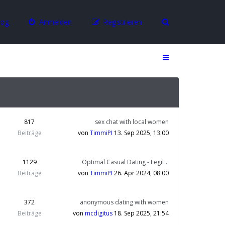
log
Anmelden
Registrieren
817
sex chat with local women
Beiträge
von
TimmiPI
13. Sep 2025, 13:00
1129
Optimal Сasual Dating - Legit…
Beiträge
von
TimmiPI
26. Apr 2024, 08:00
372
anonymous dating with women
Beiträge
von
mcdigitus
18. Sep 2025, 21:54