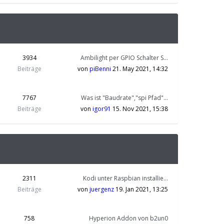
3934
Ambilight per GPIO Schalter S…
Beiträge
von
piBenni
21. May 2021, 14:32
7767
Was ist "Baudrate","spi Pfad"…
Beiträge
von
igor91
15. Nov 2021, 15:38
2311
Kodi unter Raspbian installie…
Beiträge
von
juergenz
19. Jan 2021, 13:25
758
Hyperion Addon von b2un0