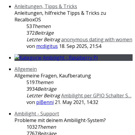
Anleitungen, Tipps & Tricks
Anleitungen, hilfreiche Tipps & Tricks zu
RecalboxOS
53
Themen
372
Beiträge
Letzter Beitrag
anonymous dating with women
von
mcdigitus
18. Sep 2025, 21:54
Ambilight - Raspberry Pi
Allgemein
Allgemeine Fragen, Kaufberatung
519
Themen
3934
Beiträge
Letzter Beitrag
Ambilight per GPIO Schalter S…
von
piBenni
21. May 2021, 14:32
Ambilight - Support
Probleme mit deinem Ambilight-System?
1032
Themen
7767
Beiträge