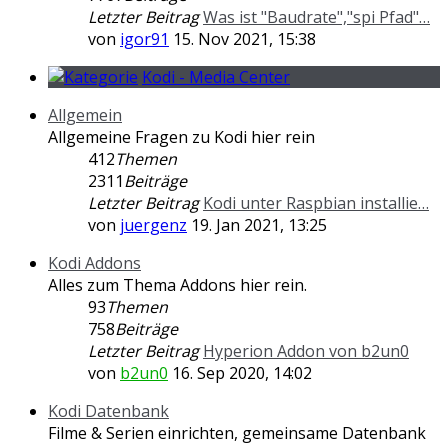
Letzter Beitrag
Was ist "Baudrate","spi Pfad"…
von
igor91
15. Nov 2021, 15:38
Kodi - Media Center
Allgemein
Allgemeine Fragen zu Kodi hier rein
412
Themen
2311
Beiträge
Letzter Beitrag
Kodi unter Raspbian installie…
von
juergenz
19. Jan 2021, 13:25
Kodi Addons
Alles zum Thema Addons hier rein.
93
Themen
758
Beiträge
Letzter Beitrag
Hyperion Addon von b2un0
von
b2un0
16. Sep 2020, 14:02
Kodi Datenbank
Filme & Serien einrichten, gemeinsame Datenbank