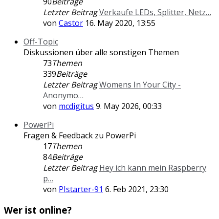
90
Beiträge
Letzter Beitrag
Verkaufe LEDs, Splitter, Netz…
von
Castor
16. May 2020, 13:55
Off-Topic
Diskussionen über alle sonstigen Themen
73
Themen
339
Beiträge
Letzter Beitrag
Womens In Your City -
Anonymo…
von
mcdigitus
9. May 2026, 00:33
PowerPi
Fragen & Feedback zu PowerPi
17
Themen
84
Beiträge
Letzter Beitrag
Hey ich kann mein Raspberry
p…
von
PIstarter-91
6. Feb 2021, 23:30
Wer ist online?