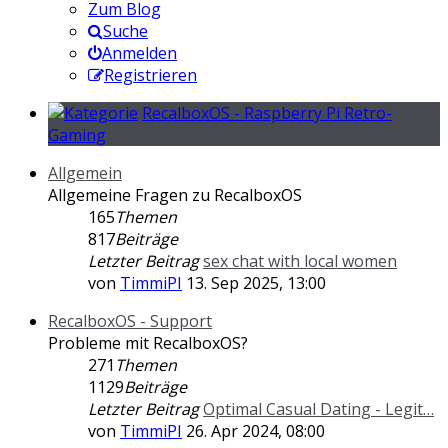
Zum Blog
Suche
Anmelden
Registrieren
RecalboxOS - Raspberry Pi Retro-
Gaming
Allgemein
Allgemeine Fragen zu RecalboxOS
165
Themen
817
Beiträge
Letzter Beitrag
sex chat with local women
von
TimmiPI
13. Sep 2025, 13:00
RecalboxOS - Support
Probleme mit RecalboxOS?
271
Themen
1129
Beiträge
Letzter Beitrag
Optimal Сasual Dating - Legit…
von
TimmiPI
26. Apr 2024, 08:00