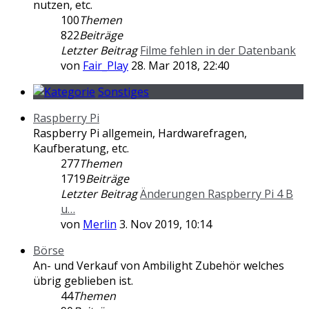
nutzen, etc.
100
Themen
822
Beiträge
Letzter Beitrag
Filme fehlen in der Datenbank
von
Fair_Play
28. Mar 2018, 22:40
Sonstiges
Raspberry Pi
Raspberry Pi allgemein, Hardwarefragen,
Kaufberatung, etc.
277
Themen
1719
Beiträge
Letzter Beitrag
Änderungen Raspberry Pi 4 B
u…
von
Merlin
3. Nov 2019, 10:14
Börse
An- und Verkauf von Ambilight Zubehör welches
übrig geblieben ist.
44
Themen