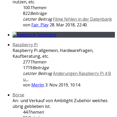
nutzen, etc.
100
Themen
822
Beiträge
Letzter Beitrag
Filme fehlen in der Datenbank
von
Fair_Play
28. Mar 2018, 22:40
Sonstiges
Raspberry Pi
Raspberry Pi allgemein, Hardwarefragen,
Kaufberatung, etc.
277
Themen
1719
Beiträge
Letzter Beitrag
Änderungen Raspberry Pi 4 B
u…
von
Merlin
3. Nov 2019, 10:14
Börse
An- und Verkauf von Ambilight Zubehör welches
übrig geblieben ist.
44
Themen