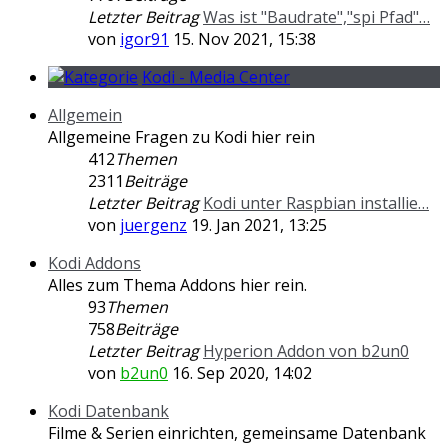
Letzter Beitrag
Was ist "Baudrate","spi Pfad"…
von
igor91
15. Nov 2021, 15:38
Kodi - Media Center
Allgemein
Allgemeine Fragen zu Kodi hier rein
412
Themen
2311
Beiträge
Letzter Beitrag
Kodi unter Raspbian installie…
von
juergenz
19. Jan 2021, 13:25
Kodi Addons
Alles zum Thema Addons hier rein.
93
Themen
758
Beiträge
Letzter Beitrag
Hyperion Addon von b2un0
von
b2un0
16. Sep 2020, 14:02
Kodi Datenbank
Filme & Serien einrichten, gemeinsame Datenbank