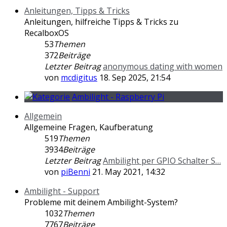
Anleitungen, Tipps & Tricks
Anleitungen, hilfreiche Tipps & Tricks zu
RecalboxOS
53
Themen
372
Beiträge
Letzter Beitrag
anonymous dating with women
von
mcdigitus
18. Sep 2025, 21:54
Ambilight - Raspberry Pi
Allgemein
Allgemeine Fragen, Kaufberatung
519
Themen
3934
Beiträge
Letzter Beitrag
Ambilight per GPIO Schalter S…
von
piBenni
21. May 2021, 14:32
Ambilight - Support
Probleme mit deinem Ambilight-System?
1032
Themen
7767
Beiträge