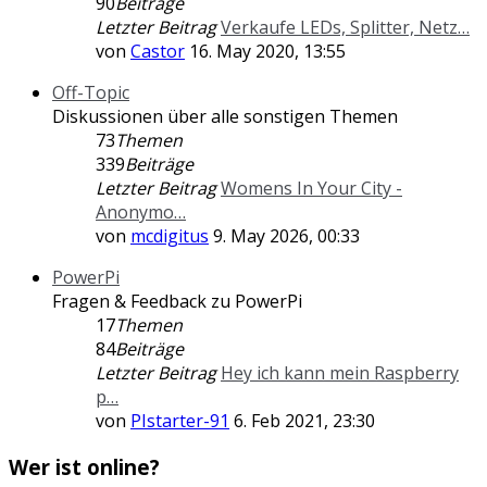
90
Beiträge
Letzter Beitrag
Verkaufe LEDs, Splitter, Netz…
von
Castor
16. May 2020, 13:55
Off-Topic
Diskussionen über alle sonstigen Themen
73
Themen
339
Beiträge
Letzter Beitrag
Womens In Your City -
Anonymo…
von
mcdigitus
9. May 2026, 00:33
PowerPi
Fragen & Feedback zu PowerPi
17
Themen
84
Beiträge
Letzter Beitrag
Hey ich kann mein Raspberry
p…
von
PIstarter-91
6. Feb 2021, 23:30
Wer ist online?