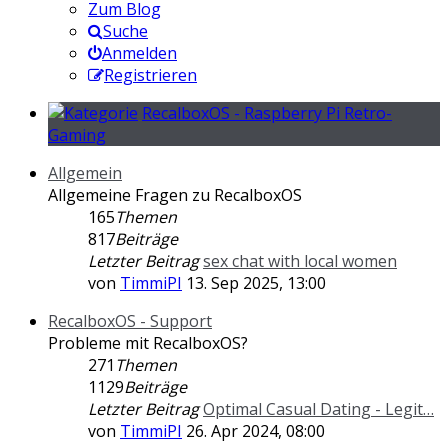
Zum Blog
Suche
Anmelden
Registrieren
RecalboxOS - Raspberry Pi Retro-
Gaming
Allgemein
Allgemeine Fragen zu RecalboxOS
165
Themen
817
Beiträge
Letzter Beitrag
sex chat with local women
von
TimmiPI
13. Sep 2025, 13:00
RecalboxOS - Support
Probleme mit RecalboxOS?
271
Themen
1129
Beiträge
Letzter Beitrag
Optimal Сasual Dating - Legit…
von
TimmiPI
26. Apr 2024, 08:00