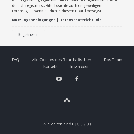
Nutzungsbedingungen und die verwandten Regelungen, bevor
du dich registrierst. Bitte beachte auch die jeweiligen
Forenregeln, wenn du dich in diesem Board bewegst.
Nutzungsbedingungen
|
Datenschutzrichtlinie
Registrieren
FAQ
Alle Cookies des Boards löschen
Das Team
Kontakt
Impressum
Alle Zeiten sind
UTC+02:00