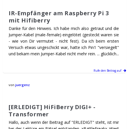
IR-Empfänger am Raspberry Pi 3
mit Hifiberry
Danke für den Hinweis. Ich habe mich also getraut und die
Jumper-Kabel (male-female) eingelötet (gesteckt waren sie
- wie von Dir vermutet - nicht fest). Da ich beim ersten
Versuch etwas ungeschickt war, hatte ich Pin1 "versiegelt"
und bekam mein Jumper-Kabel nicht mehr rein. ... glücklich...
Rufe den Beitrag auf
von
juergenz
[ERLEDIGT] HiFiBerry DIGI+ -
Transformer
Hallo, auch wenn der Beitrag auf "ERLEDIGT" steht, ist mir
bei der Lektüre ein Rätsel entstanden. xBattleFreakx zitiert