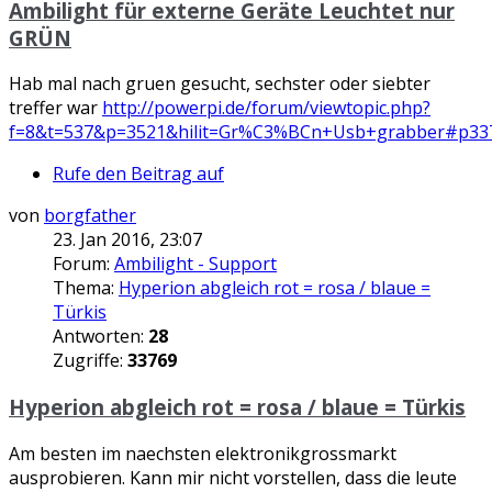
Ambilight für externe Geräte Leuchtet nur
GRÜN
Hab mal nach gruen gesucht, sechster oder siebter
treffer war
http://powerpi.de/forum/viewtopic.php?
f=8&t=537&p=3521&hilit=Gr%C3%BCn+Usb+grabber#p33
Rufe den Beitrag auf
von
borgfather
23. Jan 2016, 23:07
Forum:
Ambilight - Support
Thema:
Hyperion abgleich rot = rosa / blaue =
Türkis
Antworten:
28
Zugriffe:
33769
Hyperion abgleich rot = rosa / blaue = Türkis
Am besten im naechsten elektronikgrossmarkt
ausprobieren. Kann mir nicht vorstellen, dass die leute