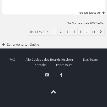
Rufe den Beitrag auf
Die Suche ergab 206 Treffer
Seite
1
von
14
1
2
3
4
5
…
14
Zur erweiterten Suche
FAQ
Alle Cookies des Boards löschen
Das Team
Kontakt
Impressum