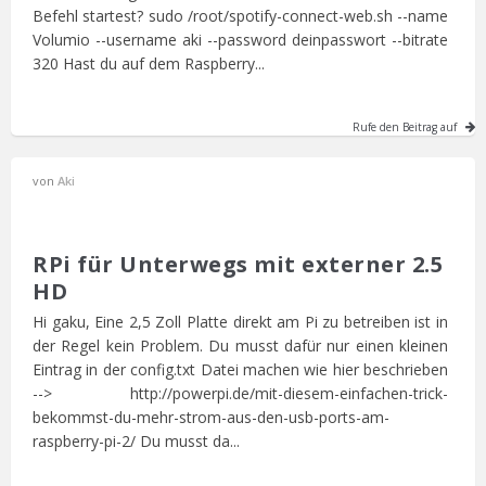
Befehl startest? sudo /root/spotify-connect-web.sh --name
Volumio --username aki --password deinpasswort --bitrate
320 Hast du auf dem Raspberry...
Rufe den Beitrag auf
von
Aki
RPi für Unterwegs mit externer 2.5
HD
Hi gaku, Eine 2,5 Zoll Platte direkt am Pi zu betreiben ist in
der Regel kein Problem. Du musst dafür nur einen kleinen
Eintrag in der config.txt Datei machen wie hier beschrieben
--> http://powerpi.de/mit-diesem-einfachen-trick-
bekommst-du-mehr-strom-aus-den-usb-ports-am-
raspberry-pi-2/ Du musst da...