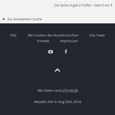
Die Suche ergab 0 Treffer • Seite
1
von
1
Zur erweiterten Suche
FAQ
Alle Cookies des Boards löschen
Das Team
Kontakt
Impressum
Alle Zeiten sind
UTC+02:00
Aktuelle Zeit: 6. Aug 2026, 20:33