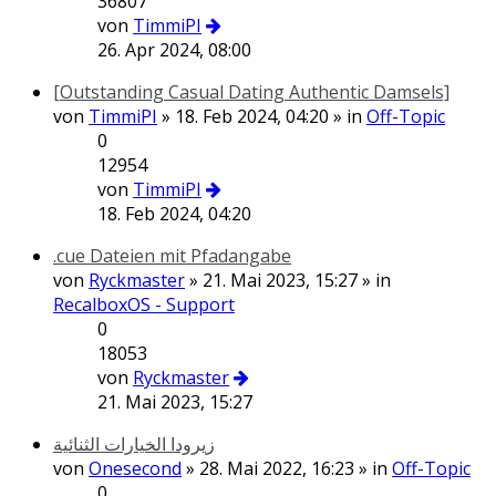
36807
von
TimmiPI
26. Apr 2024, 08:00
[Outstanding Сasual Dating Authentic Damsels]
von
TimmiPI
» 18. Feb 2024, 04:20 » in
Off-Topic
0
12954
von
TimmiPI
18. Feb 2024, 04:20
.cue Dateien mit Pfadangabe
von
Ryckmaster
» 21. Mai 2023, 15:27 » in
RecalboxOS - Support
0
18053
von
Ryckmaster
21. Mai 2023, 15:27
زيرودا الخيارات الثنائية
von
Onesecond
» 28. Mai 2022, 16:23 » in
Off-Topic
0