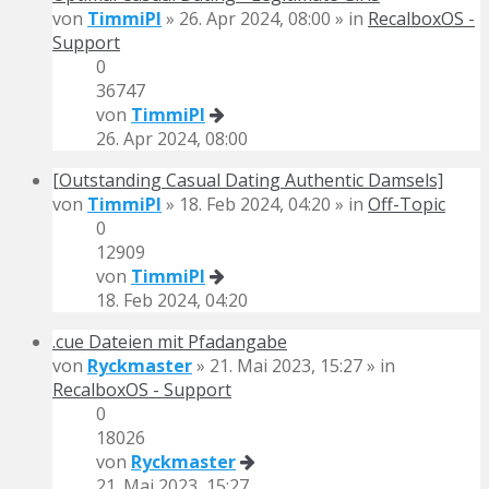
von
TimmiPI
» 26. Apr 2024, 08:00 » in
RecalboxOS -
Support
0
36747
von
TimmiPI
26. Apr 2024, 08:00
[Outstanding Сasual Dating Authentic Damsels]
von
TimmiPI
» 18. Feb 2024, 04:20 » in
Off-Topic
0
12909
von
TimmiPI
18. Feb 2024, 04:20
.cue Dateien mit Pfadangabe
von
Ryckmaster
» 21. Mai 2023, 15:27 » in
RecalboxOS - Support
0
18026
von
Ryckmaster
21. Mai 2023, 15:27