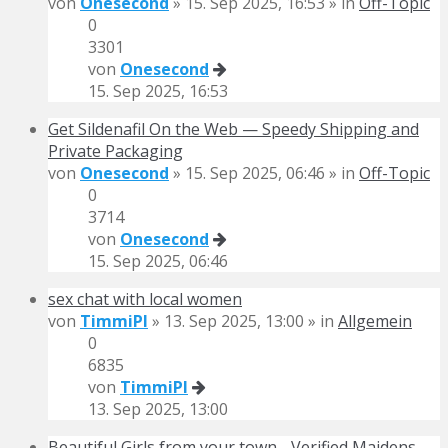
von
Onesecond
» 15. Sep 2025, 16:53 » in
Off-Topic
0
3301
von
Onesecond
15. Sep 2025, 16:53
Get Sildenafil On the Web — Speedy Shipping and
Private Packaging
von
Onesecond
» 15. Sep 2025, 06:46 » in
Off-Topic
0
3714
von
Onesecond
15. Sep 2025, 06:46
sex chat with local women
von
TimmiPI
» 13. Sep 2025, 13:00 » in
Allgemein
0
6835
von
TimmiPI
13. Sep 2025, 13:00
Beautiful Girls from your town - Verified Maidens