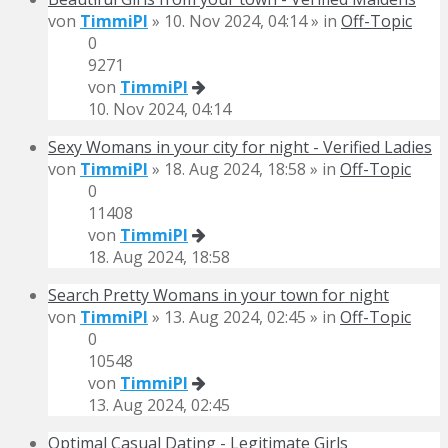
von
TimmiPI
» 10. Nov 2024, 04:14 » in
Off-Topic
0
9271
von
TimmiPI
10. Nov 2024, 04:14
Sexy Womans in your city for night - Verified Ladies
von
TimmiPI
» 18. Aug 2024, 18:58 » in
Off-Topic
0
11408
von
TimmiPI
18. Aug 2024, 18:58
Search Pretty Womans in your town for night
von
TimmiPI
» 13. Aug 2024, 02:45 » in
Off-Topic
0
10548
von
TimmiPI
13. Aug 2024, 02:45
Optimal Сasual Dating - Legitimate Girls