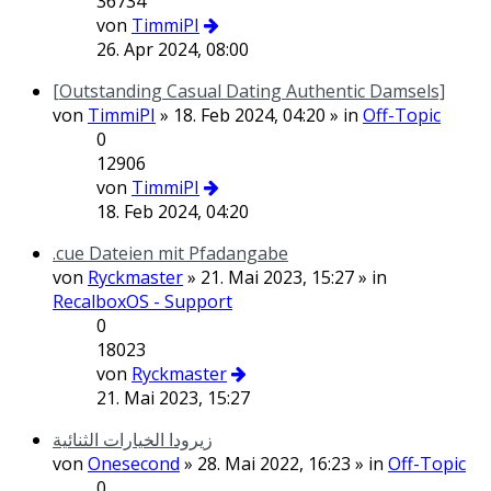
36734
von
TimmiPI
26. Apr 2024, 08:00
[Outstanding Сasual Dating Authentic Damsels]
von
TimmiPI
» 18. Feb 2024, 04:20 » in
Off-Topic
0
12906
von
TimmiPI
18. Feb 2024, 04:20
.cue Dateien mit Pfadangabe
von
Ryckmaster
» 21. Mai 2023, 15:27 » in
RecalboxOS - Support
0
18023
von
Ryckmaster
21. Mai 2023, 15:27
زيرودا الخيارات الثنائية
von
Onesecond
» 28. Mai 2022, 16:23 » in
Off-Topic
0