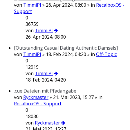
von
TimmiPI
» 26. Apr 2024, 08:00 » in
RecalboxOS -
Support
0
36759
von
TimmiPI
26. Apr 2024, 08:00
[Outstanding Сasual Dating Authentic Damsels]
von
TimmiPI
» 18. Feb 2024, 04:20 » in
Off-Topic
0
12919
von
TimmiPI
18. Feb 2024, 04:20
.cue Dateien mit Pfadangabe
von
Ryckmaster
» 21. Mai 2023, 15:27 » in
RecalboxOS - Support
0
18030
von
Ryckmaster
21. Mai 2023, 15:27