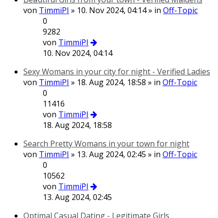
von
TimmiPI
» 10. Nov 2024, 04:14 » in
Off-Topic
0
9282
von
TimmiPI
10. Nov 2024, 04:14
Sexy Womans in your city for night - Verified Ladies
von
TimmiPI
» 18. Aug 2024, 18:58 » in
Off-Topic
0
11416
von
TimmiPI
18. Aug 2024, 18:58
Search Pretty Womans in your town for night
von
TimmiPI
» 13. Aug 2024, 02:45 » in
Off-Topic
0
10562
von
TimmiPI
13. Aug 2024, 02:45
Optimal Сasual Dating - Legitimate Girls