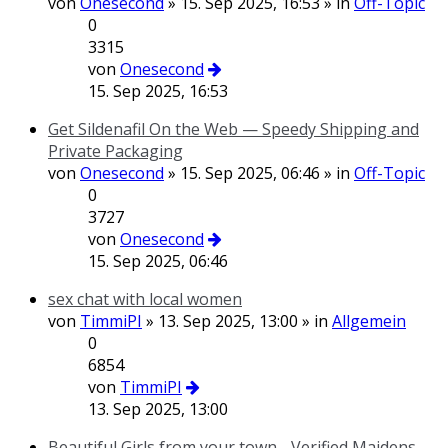
von
Onesecond
» 15. Sep 2025, 16:53 » in
Off-Topic
0
3315
von
Onesecond
15. Sep 2025, 16:53
Get Sildenafil On the Web — Speedy Shipping and
Private Packaging
von
Onesecond
» 15. Sep 2025, 06:46 » in
Off-Topic
0
3727
von
Onesecond
15. Sep 2025, 06:46
sex chat with local women
von
TimmiPI
» 13. Sep 2025, 13:00 » in
Allgemein
0
6854
von
TimmiPI
13. Sep 2025, 13:00
Beautiful Girls from your town - Verified Maidens