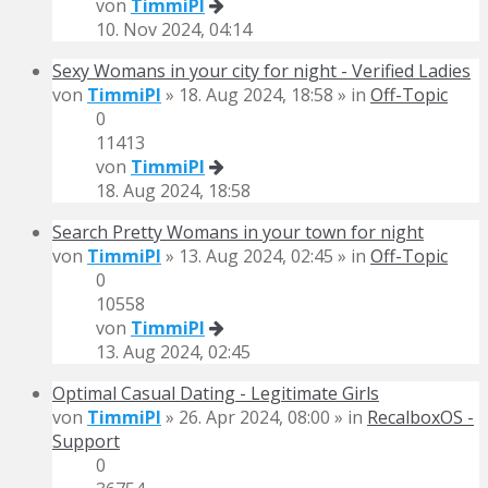
von
TimmiPI
10. Nov 2024, 04:14
Sexy Womans in your city for night - Verified Ladies
von
TimmiPI
» 18. Aug 2024, 18:58 » in
Off-Topic
0
11413
von
TimmiPI
18. Aug 2024, 18:58
Search Pretty Womans in your town for night
von
TimmiPI
» 13. Aug 2024, 02:45 » in
Off-Topic
0
10558
von
TimmiPI
13. Aug 2024, 02:45
Optimal Сasual Dating - Legitimate Girls
von
TimmiPI
» 26. Apr 2024, 08:00 » in
RecalboxOS -
Support
0