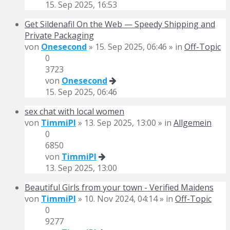
15. Sep 2025, 16:53
Get Sildenafil On the Web — Speedy Shipping and
Private Packaging
von
Onesecond
» 15. Sep 2025, 06:46 » in
Off-Topic
0
3723
von
Onesecond
15. Sep 2025, 06:46
sex chat with local women
von
TimmiPI
» 13. Sep 2025, 13:00 » in
Allgemein
0
6850
von
TimmiPI
13. Sep 2025, 13:00
Beautiful Girls from your town - Verified Maidens
von
TimmiPI
» 10. Nov 2024, 04:14 » in
Off-Topic
0
9277