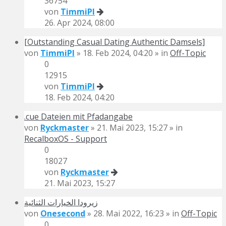
36754
von
TimmiPI
26. Apr 2024, 08:00
[Outstanding Сasual Dating Authentic Damsels]
von
TimmiPI
» 18. Feb 2024, 04:20 » in
Off-Topic
0
12915
von
TimmiPI
18. Feb 2024, 04:20
.cue Dateien mit Pfadangabe
von
Ryckmaster
» 21. Mai 2023, 15:27 » in
RecalboxOS - Support
0
18027
von
Ryckmaster
21. Mai 2023, 15:27
زيرودا الخيارات الثنائية
von
Onesecond
» 28. Mai 2022, 16:23 » in
Off-Topic
0