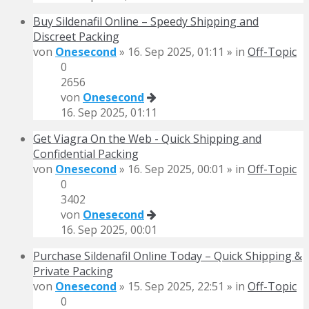
Buy Sildenafil Online – Speedy Shipping and
Discreet Packing
von
Onesecond
» 16. Sep 2025, 01:11 » in
Off-Topic
0
2656
von
Onesecond
16. Sep 2025, 01:11
Get Viagra On the Web - Quick Shipping and
Confidential Packing
von
Onesecond
» 16. Sep 2025, 00:01 » in
Off-Topic
0
3402
von
Onesecond
16. Sep 2025, 00:01
Purchase Sildenafil Online Today – Quick Shipping &
Private Packing
von
Onesecond
» 15. Sep 2025, 22:51 » in
Off-Topic
0