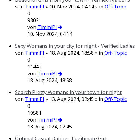
von
TimmiPI
» 10. Nov 2024, 04:14 » in
Off-Topic
0
9302
von
TimmiPI
10. Nov 2024, 04:14
Sexy Womans in your city for night - Verified Ladies
von
TimmiPI
» 18. Aug 2024, 18:58 » in
Off-Topic
0
11442
von
TimmiPI
18. Aug 2024, 18:58
Search Pretty Womans in your town for night
von
TimmiPI
» 13. Aug 2024, 02:45 » in
Off-Topic
0
10581
von
TimmiPI
13. Aug 2024, 02:45
Optimal Сasual Dating - Legitimate Girls