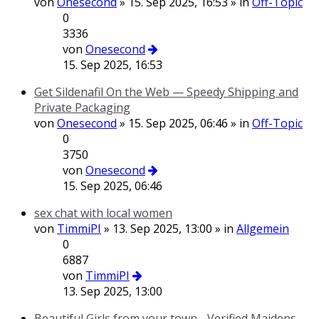
von
Onesecond
» 15. Sep 2025, 16:53 » in
Off-Topic
0
3336
von
Onesecond
15. Sep 2025, 16:53
Get Sildenafil On the Web — Speedy Shipping and
Private Packaging
von
Onesecond
» 15. Sep 2025, 06:46 » in
Off-Topic
0
3750
von
Onesecond
15. Sep 2025, 06:46
sex chat with local women
von
TimmiPI
» 13. Sep 2025, 13:00 » in
Allgemein
0
6887
von
TimmiPI
13. Sep 2025, 13:00
Beautiful Girls from your town - Verified Maidens