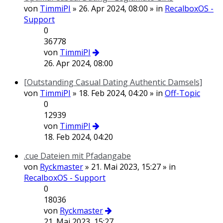
von
TimmiPI
» 26. Apr 2024, 08:00 » in
RecalboxOS -
Support
0
36778
von
TimmiPI
26. Apr 2024, 08:00
[Outstanding Сasual Dating Authentic Damsels]
von
TimmiPI
» 18. Feb 2024, 04:20 » in
Off-Topic
0
12939
von
TimmiPI
18. Feb 2024, 04:20
.cue Dateien mit Pfadangabe
von
Ryckmaster
» 21. Mai 2023, 15:27 » in
RecalboxOS - Support
0
18036
von
Ryckmaster
21. Mai 2023, 15:27