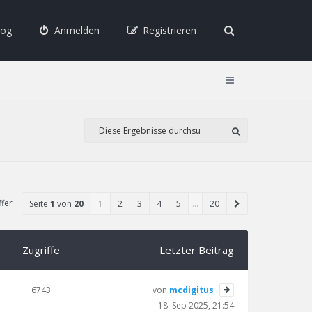
log
Anmelden
Registrieren
ffer
Seite
1
von
20
1
2
3
4
5
…
20
Zugriffe
Letzter Beitrag
6743
von
mcdigitus
18. Sep 2025, 21:54