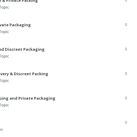
y & Private Packing
0
Topic
rivate Packaging
0
Topic
nd Discreet Packaging
0
Topic
ivery & Discreet Packing
0
Topic
ping and Private Packaging
0
Topic
0
in