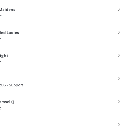
 Maidens
0
c
ied Ladies
0
c
night
0
c
0
xOS - Support
amsels]
0
c
0