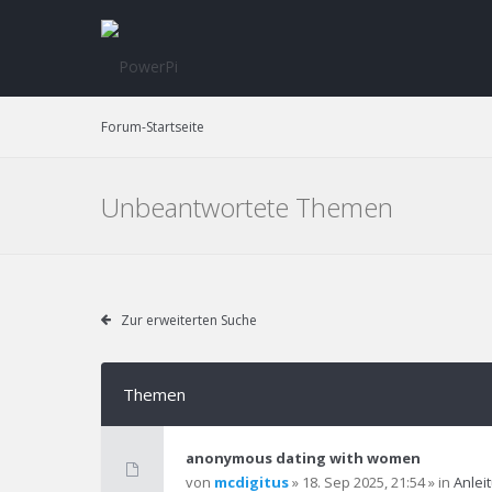
Forum-Startseite
Unbeantwortete Themen
Zur erweiterten Suche
Themen
anonymous dating with women
von
mcdigitus
» 18. Sep 2025, 21:54 » in
Anlei