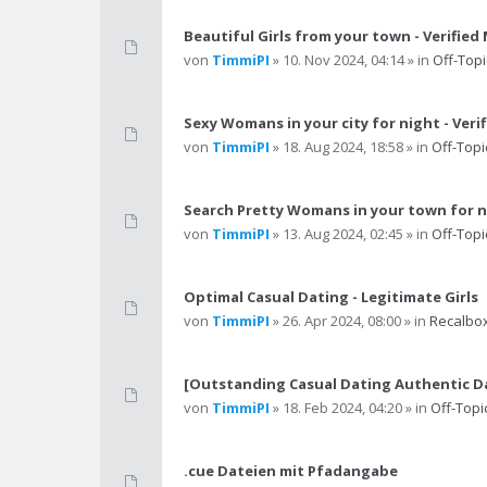
Beautiful Girls from your town - Verified
von
TimmiPI
» 10. Nov 2024, 04:14 » in
Off-Topi
Sexy Womans in your city for night - Verif
von
TimmiPI
» 18. Aug 2024, 18:58 » in
Off-Topi
Search Pretty Womans in your town for 
von
TimmiPI
» 13. Aug 2024, 02:45 » in
Off-Topi
Optimal Сasual Dating - Legitimate Girls
von
TimmiPI
» 26. Apr 2024, 08:00 » in
Recalbo
[Outstanding Сasual Dating Authentic D
von
TimmiPI
» 18. Feb 2024, 04:20 » in
Off-Topi
.cue Dateien mit Pfadangabe