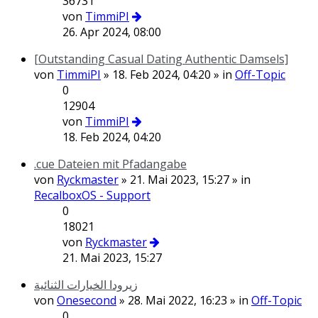
36731
von
TimmiPI
26. Apr 2024, 08:00
[Outstanding Сasual Dating Authentic Damsels]
von
TimmiPI
» 18. Feb 2024, 04:20 » in
Off-Topic
0
12904
von
TimmiPI
18. Feb 2024, 04:20
.cue Dateien mit Pfadangabe
von
Ryckmaster
» 21. Mai 2023, 15:27 » in
RecalboxOS - Support
0
18021
von
Ryckmaster
21. Mai 2023, 15:27
زيرودا الخيارات الثنائية
von
Onesecond
» 28. Mai 2022, 16:23 » in
Off-Topic
0