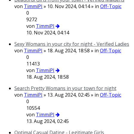
von
TimmiPI
» 10. Nov 2024, 04:14 » in
Off-Topic
0
9272
von
TimmiPI
10. Nov 2024, 04:14
Sexy Womans in your city for night - Verified Ladies
von
TimmiPI
» 18. Aug 2024, 18:58 » in
Off-Topic
0
11413
von
TimmiPI
18. Aug 2024, 18:58
Search Pretty Womans in your town for night
von
TimmiPI
» 13. Aug 2024, 02:45 » in
Off-Topic
0
10554
von
TimmiPI
13. Aug 2024, 02:45
Optimal Сasual Dating - Legitimate Girls