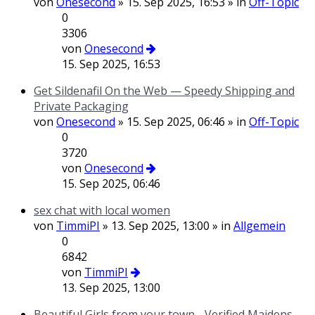
von
Onesecond
» 15. Sep 2025, 16:53 » in
Off-Topic
0
3306
von
Onesecond
15. Sep 2025, 16:53
Get Sildenafil On the Web — Speedy Shipping and
Private Packaging
von
Onesecond
» 15. Sep 2025, 06:46 » in
Off-Topic
0
3720
von
Onesecond
15. Sep 2025, 06:46
sex chat with local women
von
TimmiPI
» 13. Sep 2025, 13:00 » in
Allgemein
0
6842
von
TimmiPI
13. Sep 2025, 13:00
Beautiful Girls from your town - Verified Maidens