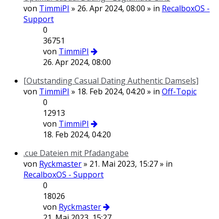
von
TimmiPI
» 26. Apr 2024, 08:00 » in
RecalboxOS -
Support
0
36751
von
TimmiPI
26. Apr 2024, 08:00
[Outstanding Сasual Dating Authentic Damsels]
von
TimmiPI
» 18. Feb 2024, 04:20 » in
Off-Topic
0
12913
von
TimmiPI
18. Feb 2024, 04:20
.cue Dateien mit Pfadangabe
von
Ryckmaster
» 21. Mai 2023, 15:27 » in
RecalboxOS - Support
0
18026
von
Ryckmaster
21. Mai 2023, 15:27