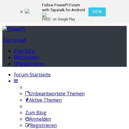
Follow PowerPi Forum
with Tapatalk for Android
VIEW
FREE - on Google Play
Zum Inhalt
Zum Blog
Anmelden
Registrieren
Forum-Startseite
Unbeantwortete Themen
Aktive Themen
Zum Blog
Anmelden
Registrieren