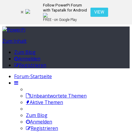
Follow PowerPi Forum
with Tapatalk for Android
VIEW
FREE - on Google Play
Zum Inhalt
Zum Blog
Anmelden
Registrieren
Forum-Startseite
Unbeantwortete Themen
Aktive Themen
Zum Blog
Anmelden
Registrieren