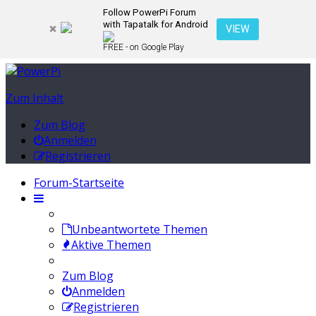
Follow PowerPi Forum
with Tapatalk for Android
VIEW
FREE - on Google Play
Zum Inhalt
Zum Blog
Anmelden
Registrieren
Forum-Startseite
Unbeantwortete Themen
Aktive Themen
Zum Blog
Anmelden
Registrieren