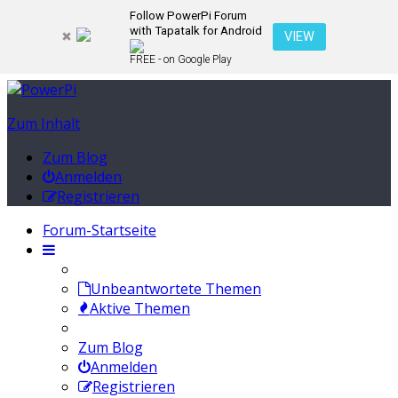
Follow PowerPi Forum
with Tapatalk for Android
VIEW
FREE - on Google Play
Zum Inhalt
Zum Blog
Anmelden
Registrieren
Forum-Startseite
Unbeantwortete Themen
Aktive Themen
Zum Blog
Anmelden
Registrieren