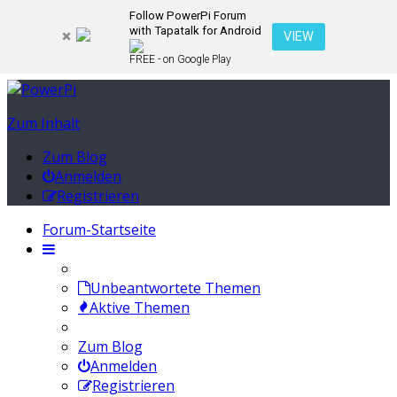
Follow PowerPi Forum
with Tapatalk for Android
VIEW
FREE - on Google Play
Zum Inhalt
Zum Blog
Anmelden
Registrieren
Forum-Startseite
Unbeantwortete Themen
Aktive Themen
Zum Blog
Anmelden
Registrieren