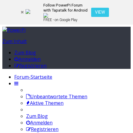
Follow PowerPi Forum
with Tapatalk for Android
VIEW
FREE - on Google Play
Zum Inhalt
Zum Blog
Anmelden
Registrieren
Forum-Startseite
Unbeantwortete Themen
Aktive Themen
Zum Blog
Anmelden
Registrieren