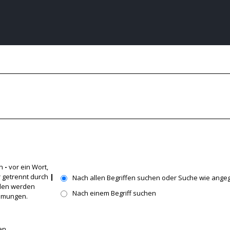
in
-
vor ein Wort,
 getrennt durch
|
Nach allen Begriffen suchen oder Suche wie ang
nden werden
Nach einem Begriff suchen
immungen.
en.