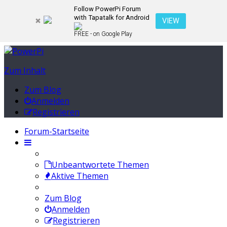
Follow PowerPi Forum
with Tapatalk for Android
VIEW
FREE - on Google Play
Zum Inhalt
Zum Blog
Anmelden
Registrieren
Forum-Startseite
Unbeantwortete Themen
Aktive Themen
Zum Blog
Anmelden
Registrieren