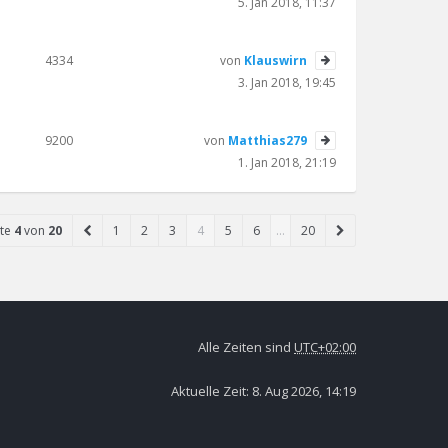
5. Jan 2018, 11:37
4334
von
Klauswirn
3. Jan 2018, 19:45
9200
von
Matthias279
1. Jan 2018, 21:19
ite
4
von
20
1
2
3
4
5
6
…
20
Alle Zeiten sind
UTC+02:00
Aktuelle Zeit: 8. Aug 2026, 14:19