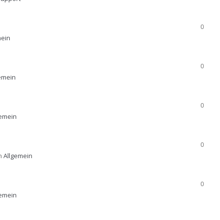
0
mein
0
emein
0
gemein
0
in
Allgemein
0
gemein