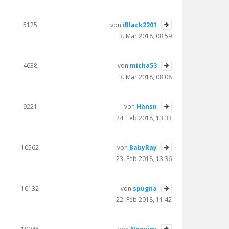
5125
von
iBlack2201
3. Mär 2018, 08:59
4638
von
micha53
3. Mär 2018, 08:08
9221
von
Hänsn
24. Feb 2018, 13:33
10562
von
BabyRay
23. Feb 2018, 13:36
10132
von
spugna
22. Feb 2018, 11:42