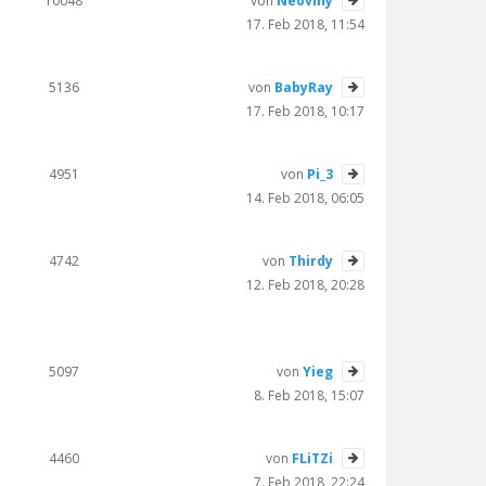
10048
von
Neoviny
17. Feb 2018, 11:54
5136
von
BabyRay
17. Feb 2018, 10:17
4951
von
Pi_3
14. Feb 2018, 06:05
4742
von
Thirdy
12. Feb 2018, 20:28
5097
von
Yieg
8. Feb 2018, 15:07
4460
von
FLiTZi
7. Feb 2018, 22:24