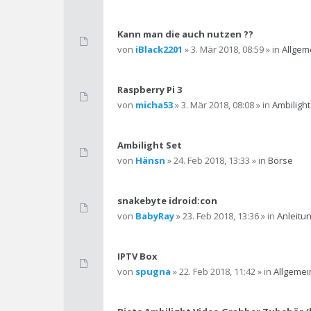
Kann man die auch nutzen ??
von
iBlack2201
» 3. Mär 2018, 08:59 » in
Allgem
Raspberry Pi 3
von
micha53
» 3. Mär 2018, 08:08 » in
Ambilight
Ambilight Set
von
Hänsn
» 24. Feb 2018, 13:33 » in
Börse
snakebyte idroid:con
von
BabyRay
» 23. Feb 2018, 13:36 » in
Anleitun
IPTV Box
von
spugna
» 22. Feb 2018, 11:42 » in
Allgemei