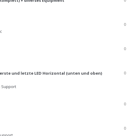
komplett) + diverses Equipment
0
0
c
0
erste und letzte LED Horizontal (unten und oben)
0
- Support
0
0
Support