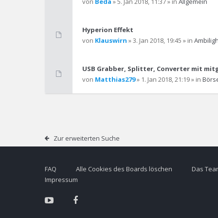
von
Beda
» 5. Jan 2018, 11:37 » in
Allgemein
Hyperion Effekt
von
Klauswirn
» 3. Jan 2018, 19:45 » in
Ambiligh
USB Grabber, Splitter, Converter mit mit
von
Matthias279
» 1. Jan 2018, 21:19 » in
Börs
Zur erweiterten Suche
FAQ
Alle Cookies des Boards löschen
Das Tea
Impressum