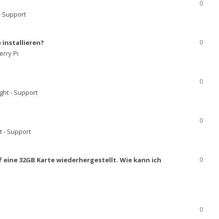
0
- Support
 installieren?
0
rry Pi
0
ght - Support
0
t - Support
 eine 32GB Karte wiederhergestellt. Wie kann ich
0
0