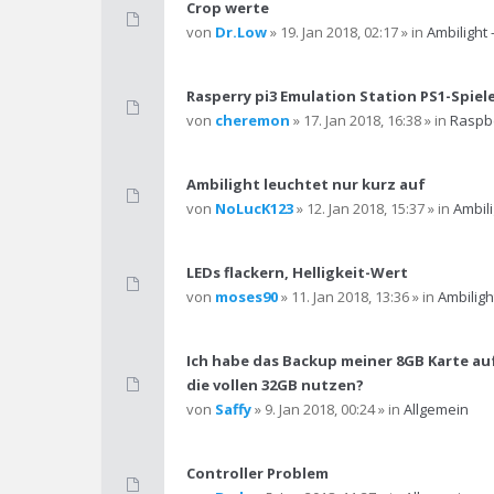
Crop werte
von
Dr.Low
» 19. Jan 2018, 02:17 » in
Ambilight 
Rasperry pi3 Emulation Station PS1-Spiele
von
cheremon
» 17. Jan 2018, 16:38 » in
Raspbe
Ambilight leuchtet nur kurz auf
von
NoLucK123
» 12. Jan 2018, 15:37 » in
Ambili
LEDs flackern, Helligkeit-Wert
von
moses90
» 11. Jan 2018, 13:36 » in
Ambiligh
Ich habe das Backup meiner 8GB Karte auf
die vollen 32GB nutzen?
von
Saffy
» 9. Jan 2018, 00:24 » in
Allgemein
Controller Problem