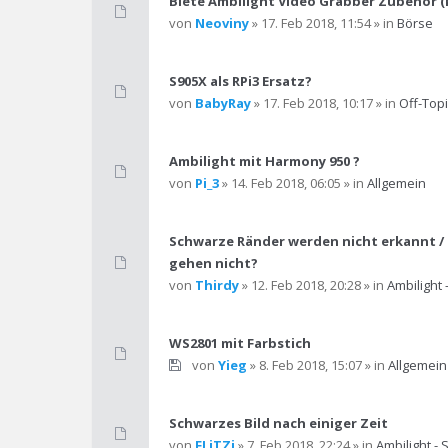
Biete Ambilight Video Grabber Zubehör (
von
Neoviny
» 17. Feb 2018, 11:54 » in
Börse
S905X als RPi3 Ersatz?
von
BabyRay
» 17. Feb 2018, 10:17 » in
Off-Topi
Ambilight mit Harmony 950 ?
von
Pi_3
» 14. Feb 2018, 06:05 » in
Allgemein
Schwarze Ränder werden nicht erkannt / 
gehen nicht?
von
Thirdy
» 12. Feb 2018, 20:28 » in
Ambilight 
WS2801 mit Farbstich
von
Yieg
» 8. Feb 2018, 15:07 » in
Allgemein
Schwarzes Bild nach einiger Zeit
von
FLiTZi
» 7. Feb 2018, 22:24 » in
Ambilight - 