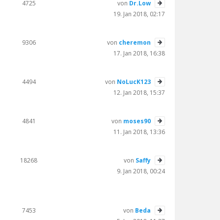
4725
von
Dr.Low
19. Jan 2018, 02:17
9306
von
cheremon
17. Jan 2018, 16:38
4494
von
NoLucK123
12. Jan 2018, 15:37
4841
von
moses90
11. Jan 2018, 13:36
18268
von
Saffy
9. Jan 2018, 00:24
7453
von
Beda