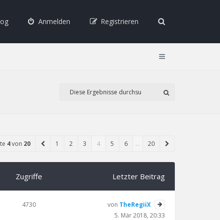
log
Anmelden
Registrieren
ite
4
von
20
1
2
3
4
5
6
…
20
Zugriffe
Letzter Beitrag
4730
von
TheRegiiX
5. Mär 2018, 20:33