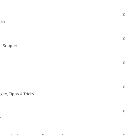
0
ein
0
 - Support
0
0
gen, Tipps & Tricks
0
n