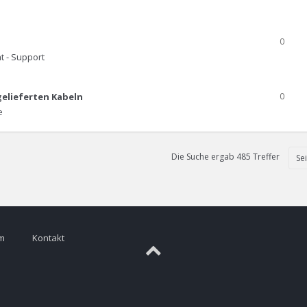
0
t - Support
gelieferten Kabeln
0
e
Die Suche ergab 485 Treffer
Se
m
Kontakt