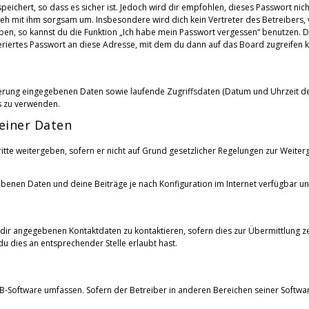
peichert, so dass es sicher ist. Jedoch wird dir empfohlen, dieses Passwort ni
geh mit ihm sorgsam um. Insbesondere wird dich kein Vertreter des Betreibers,
aben, so kannst du die Funktion „Ich habe mein Passwort vergessen“ benutzen
riertes Passwort an diese Adresse, mit dem du dann auf das Board zugreifen k
rierung eingegebenen Daten sowie laufende Zugriffsdaten (Datum und Uhrzeit 
s zu verwenden.
einer Daten
tte weitergeben, sofern er nicht auf Grund gesetzlicher Regelungen zur Weiter
gebenen Daten und deine Beiträge je nach Konfiguration im Internet verfügbar 
dir angegebenen Kontaktdaten zu kontaktieren, sofern dies zur Übermittlung ze
u dies an entsprechender Stelle erlaubt hast.
pBB-Software umfassen. Sofern der Betreiber in anderen Bereichen seiner Softw