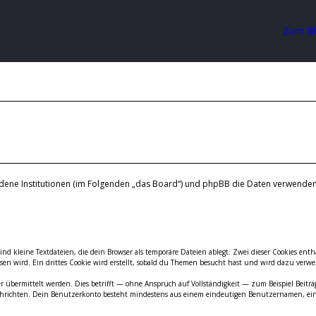
Zum B
bundene Institutionen (im Folgenden „das Board“) und phpBB die Daten verwen
sind kleine Textdateien, die dein Browser als temporäre Dateien ablegt. Zwei dieser Cookies 
n wird. Ein drittes Cookie wird erstellt, sobald du Themen besucht hast und wird dazu verwen
bermittelt werden. Dies betrifft — ohne Anspruch auf Vollständigkeit — zum Beispiel Beiträge
 Nachrichten. Dein Benutzerkonto besteht mindestens aus einem eindeutigen Benutzernamen, 