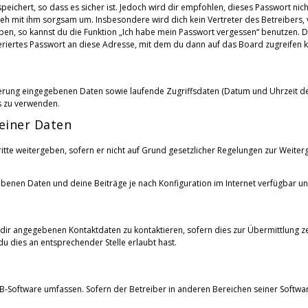
peichert, so dass es sicher ist. Jedoch wird dir empfohlen, dieses Passwort ni
geh mit ihm sorgsam um. Insbesondere wird dich kein Vertreter des Betreibers,
aben, so kannst du die Funktion „Ich habe mein Passwort vergessen“ benutzen
riertes Passwort an diese Adresse, mit dem du dann auf das Board zugreifen k
rierung eingegebenen Daten sowie laufende Zugriffsdaten (Datum und Uhrzeit 
s zu verwenden.
einer Daten
tte weitergeben, sofern er nicht auf Grund gesetzlicher Regelungen zur Weiter
gebenen Daten und deine Beiträge je nach Konfiguration im Internet verfügbar 
dir angegebenen Kontaktdaten zu kontaktieren, sofern dies zur Übermittlung ze
u dies an entsprechender Stelle erlaubt hast.
pBB-Software umfassen. Sofern der Betreiber in anderen Bereichen seiner Softw