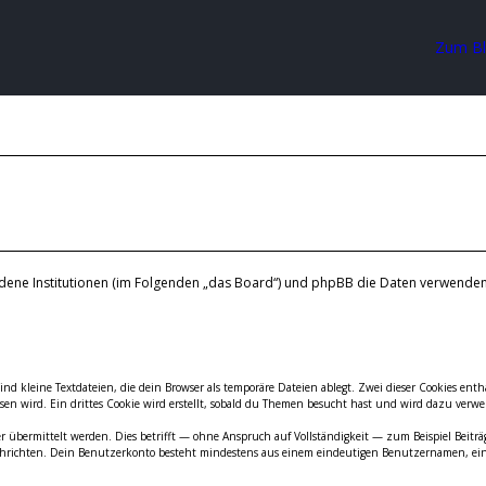
Zum B
bundene Institutionen (im Folgenden „das Board“) und phpBB die Daten verwen
sind kleine Textdateien, die dein Browser als temporäre Dateien ablegt. Zwei dieser Cookies 
n wird. Ein drittes Cookie wird erstellt, sobald du Themen besucht hast und wird dazu verwen
bermittelt werden. Dies betrifft — ohne Anspruch auf Vollständigkeit — zum Beispiel Beiträge
 Nachrichten. Dein Benutzerkonto besteht mindestens aus einem eindeutigen Benutzernamen, 