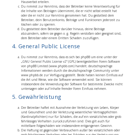
Hausverbot erteilen.
Du nimmst zur Kenntnis, dass der Betreiber keine Verantwortung für
die Inhalte von Beiträgen übernimmt, die er nicht selbst erstellt hat
oder die er nicht zur Kenntnis genommen hat. Du gestattest dem
Betreiber, dein Benutzerkonto, Beiträge und Funktionen jederzeit zu
löschen oder zu sperren.
Du gestattest dem Betreiber darüber hinaus, deine Beiträge
abzuändern, sofern sie gegen o. g. Regeln verstoßen oder geeignet sind,
dem Betreiber oder einem Dritten Schaden zuzufügen.
4. General Public License
Du nimmst zur Kenntnis, dass es sich bei phpBB um eine unter der
„
GNU General Public License v2
“ (GPL) bereitgestellten Foren-Software
von phpBB Limited (www.phpbb.com) handelt; deutschsprachige
Informationen werden durch die deutschsprachige Community unter
www.phpbb.de zur Verfügung gestellt. Beide haben keinen Einfluss auf
die Art und Weise, wie die Software verwendet wird. Sie können
insbesondere die Verwendung der Software für bestimmte Zwecke nicht
untersagen oder auf Inhalte fremder Foren Einfluss nehmen.
5. Gewährleistung
Der Betreiber haftet mit Ausnahme der Verletzung von Leben, Körper
und Gesundheit und der Verletzung wesentlicher Vertragspflichten
(Kardinalpflichten) nur für Schäden, die auf ein vorsätzliches oder grob
fahrlässiges Verhalten zurückzuführen sind. Dies gilt auch für
mittelbare Folgeschäden wie insbesondere entgangenen Gewinn.
Die Haftung ist gegenüber Verbrauchern außer bei vorsätzlichem oder
grob fahrlässigem Verhalten oder bei Schäden aus der Verletzung von