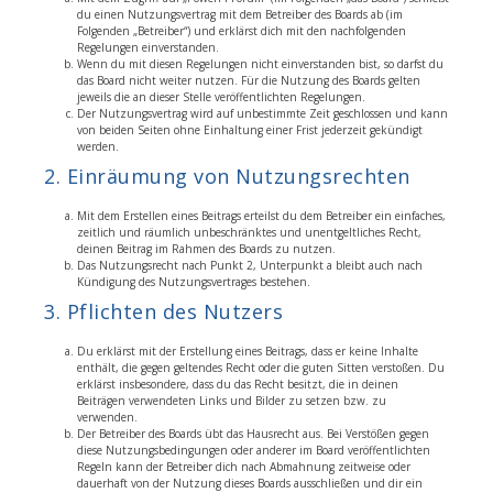
du einen Nutzungsvertrag mit dem Betreiber des Boards ab (im
Folgenden „Betreiber“) und erklärst dich mit den nachfolgenden
Regelungen einverstanden.
Wenn du mit diesen Regelungen nicht einverstanden bist, so darfst du
das Board nicht weiter nutzen. Für die Nutzung des Boards gelten
jeweils die an dieser Stelle veröffentlichten Regelungen.
Der Nutzungsvertrag wird auf unbestimmte Zeit geschlossen und kann
von beiden Seiten ohne Einhaltung einer Frist jederzeit gekündigt
werden.
2. Einräumung von Nutzungsrechten
Mit dem Erstellen eines Beitrags erteilst du dem Betreiber ein einfaches,
zeitlich und räumlich unbeschränktes und unentgeltliches Recht,
deinen Beitrag im Rahmen des Boards zu nutzen.
Das Nutzungsrecht nach Punkt 2, Unterpunkt a bleibt auch nach
Kündigung des Nutzungsvertrages bestehen.
3. Pflichten des Nutzers
Du erklärst mit der Erstellung eines Beitrags, dass er keine Inhalte
enthält, die gegen geltendes Recht oder die guten Sitten verstoßen. Du
erklärst insbesondere, dass du das Recht besitzt, die in deinen
Beiträgen verwendeten Links und Bilder zu setzen bzw. zu
verwenden.
Der Betreiber des Boards übt das Hausrecht aus. Bei Verstößen gegen
diese Nutzungsbedingungen oder anderer im Board veröffentlichten
Regeln kann der Betreiber dich nach Abmahnung zeitweise oder
dauerhaft von der Nutzung dieses Boards ausschließen und dir ein