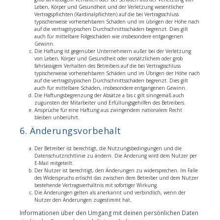
Leben, Körper und Gesundheit und der Verletzung wesentlicher
Vertragspflichten (Kardinalpflichten) auf die bei Vertragsschluss
typischerweise vorhersehbaren Schäden und im übrigen der Höhe nach
auf die vertragstypischen Durchschnittsschäden begrenzt. Dies gilt
auch für mittelbare Folgeschäden wie insbesondere entgangenen
Gewinn.
Die Haftung ist gegenüber Unternehmern außer bei der Verletzung
von Leben, Körper und Gesundheit oder vorsätzlichem oder grob
fahrlässigem Verhalten des Betreibers auf die bei Vertragsschluss
typischerweise vorhersehbaren Schäden und im Übrigen der Höhe nach
auf die vertragstypischen Durchschnittsschäden begrenzt. Dies gilt
auch für mittelbare Schäden, insbesondere entgangenen Gewinn.
Die Haftungsbegrenzung der Absätze a bis c gilt sinngemäß auch
zugunsten der Mitarbeiter und Erfüllungsgehilfen des Betreibers.
Ansprüche für eine Haftung aus zwingendem nationalem Recht
bleiben unberührt.
6. Änderungsvorbehalt
Der Betreiber ist berechtigt, die Nutzungsbedingungen und die
Datenschutzrichtlinie zu ändern. Die Änderung wird dem Nutzer per
E-Mail mitgeteilt.
Der Nutzer ist berechtigt, den Änderungen zu widersprechen. Im Falle
des Widerspruchs erlischt das zwischen dem Betreiber und dem Nutzer
bestehende Vertragsverhältnis mit sofortiger Wirkung.
Die Änderungen gelten als anerkannt und verbindlich, wenn der
Nutzer den Änderungen zugestimmt hat.
Informationen über den Umgang mit deinen persönlichen Daten