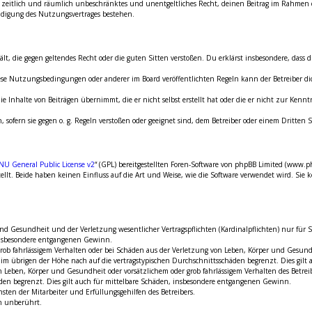
hes, zeitlich und räumlich unbeschränktes und unentgeltliches Recht, deinen Beitrag im Rahmen
digung des Nutzungsvertrages bestehen.
thält, die gegen geltendes Recht oder die guten Sitten verstoßen. Du erklärst insbesondere, dass
diese Nutzungsbedingungen oder anderer im Board veröffentlichten Regeln kann der Betreiber 
e Inhalte von Beiträgen übernimmt, die er nicht selbst erstellt hat oder die er nicht zur Kenn
, sofern sie gegen o. g. Regeln verstoßen oder geeignet sind, dem Betreiber oder einem Dritte
NU General Public License v2
“ (GPL) bereitgestellten Foren-Software von phpBB Limited (www.
t. Beide haben keinen Einfluss auf die Art und Weise, wie die Software verwendet wird. Sie
 Gesundheit und der Verletzung wesentlicher Vertragspflichten (Kardinalpflichten) nur für Sch
 insbesondere entgangenen Gewinn.
rob fahrlässigem Verhalten oder bei Schäden aus der Verletzung von Leben, Körper und Gesundh
d im übrigen der Höhe nach auf die vertragstypischen Durchschnittsschäden begrenzt. Dies gil
Leben, Körper und Gesundheit oder vorsätzlichem oder grob fahrlässigem Verhalten des Betreib
den begrenzt. Dies gilt auch für mittelbare Schäden, insbesondere entgangenen Gewinn.
ten der Mitarbeiter und Erfüllungsgehilfen des Betreibers.
n unberührt.