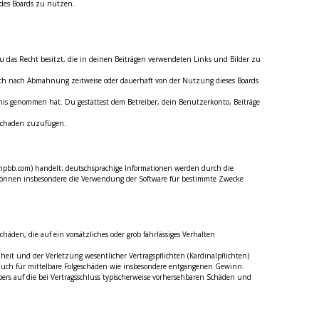
 des Boards zu nutzen.
 du das Recht besitzt, die in deinen Beiträgen verwendeten Links und Bilder zu
dich nach Abmahnung zeitweise oder dauerhaft von der Nutzung dieses Boards
tnis genommen hat. Du gestattest dem Betreiber, dein Benutzerkonto, Beiträge
n Schaden zuzufügen.
phpbb.com) handelt; deutschsprachige Informationen werden durch die
 können insbesondere die Verwendung der Software für bestimmte Zwecke
äden, die auf ein vorsätzliches oder grob fahrlässiges Verhalten
eit und der Verletzung wesentlicher Vertragspflichten (Kardinalpflichten)
t auch für mittelbare Folgeschäden wie insbesondere entgangenen Gewinn.
ers auf die bei Vertragsschluss typischerweise vorhersehbaren Schäden und