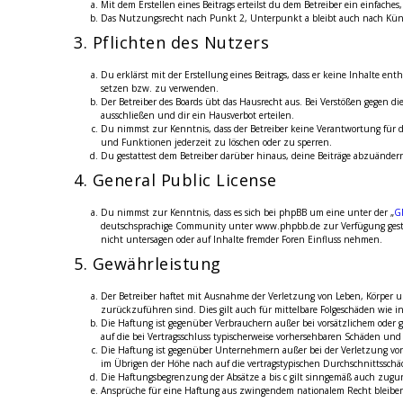
Mit dem Erstellen eines Beitrags erteilst du dem Betreiber ein einfac
Das Nutzungsrecht nach Punkt 2, Unterpunkt a bleibt auch nach Kün
3. Pflichten des Nutzers
Du erklärst mit der Erstellung eines Beitrags, dass er keine Inhalte en
setzen bzw. zu verwenden.
Der Betreiber des Boards übt das Hausrecht aus. Bei Verstößen gegen 
ausschließen und dir ein Hausverbot erteilen.
Du nimmst zur Kenntnis, dass der Betreiber keine Verantwortung für di
und Funktionen jederzeit zu löschen oder zu sperren.
Du gestattest dem Betreiber darüber hinaus, deine Beiträge abzuändern
4. General Public License
Du nimmst zur Kenntnis, dass es sich bei phpBB um eine unter der „
G
deutschsprachige Community unter www.phpbb.de zur Verfügung gestell
nicht untersagen oder auf Inhalte fremder Foren Einfluss nehmen.
5. Gewährleistung
Der Betreiber haftet mit Ausnahme der Verletzung von Leben, Körper und
zurückzuführen sind. Dies gilt auch für mittelbare Folgeschäden wie
Die Haftung ist gegenüber Verbrauchern außer bei vorsätzlichem oder g
auf die bei Vertragsschluss typischerweise vorhersehbaren Schäden un
Die Haftung ist gegenüber Unternehmern außer bei der Verletzung von 
im Übrigen der Höhe nach auf die vertragstypischen Durchschnittsschä
Die Haftungsbegrenzung der Absätze a bis c gilt sinngemäß auch zuguns
Ansprüche für eine Haftung aus zwingendem nationalem Recht bleibe