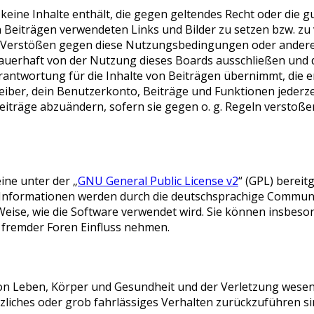
r keine Inhalte enthält, die gegen geltendes Recht oder die g
en Beiträgen verwendeten Links und Bilder zu setzen bzw. z
i Verstößen gegen diese Nutzungsbedingungen oder anderer
uerhaft von der Nutzung dieses Boards ausschließen und di
ntwortung für die Inhalte von Beiträgen übernimmt, die er ni
ber, dein Benutzerkonto, Beiträge und Funktionen jederzei
eiträge abzuändern, sofern sie gegen o. g. Regeln verstoße
ine unter der „
GNU General Public License v2
“ (GPL) berei
 Informationen werden durch die deutschsprachige Commu
d Weise, wie die Software verwendet wird. Sie können insbe
 fremder Foren Einfluss nehmen.
on Leben, Körper und Gesundheit und der Verletzung wesent
tzliches oder grob fahrlässiges Verhalten zurückzuführen sin