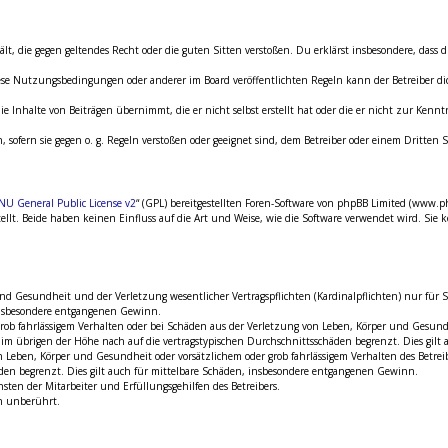
thält, die gegen geltendes Recht oder die guten Sitten verstoßen. Du erklärst insbesondere, dass
diese Nutzungsbedingungen oder anderer im Board veröffentlichten Regeln kann der Betreiber 
e Inhalte von Beiträgen übernimmt, die er nicht selbst erstellt hat oder die er nicht zur Kenn
, sofern sie gegen o. g. Regeln verstoßen oder geeignet sind, dem Betreiber oder einem Dritte
NU General Public License v2
“ (GPL) bereitgestellten Foren-Software von phpBB Limited (www.
t. Beide haben keinen Einfluss auf die Art und Weise, wie die Software verwendet wird. Sie
 Gesundheit und der Verletzung wesentlicher Vertragspflichten (Kardinalpflichten) nur für Sch
 insbesondere entgangenen Gewinn.
rob fahrlässigem Verhalten oder bei Schäden aus der Verletzung von Leben, Körper und Gesundh
d im übrigen der Höhe nach auf die vertragstypischen Durchschnittsschäden begrenzt. Dies gil
Leben, Körper und Gesundheit oder vorsätzlichem oder grob fahrlässigem Verhalten des Betreib
den begrenzt. Dies gilt auch für mittelbare Schäden, insbesondere entgangenen Gewinn.
ten der Mitarbeiter und Erfüllungsgehilfen des Betreibers.
n unberührt.