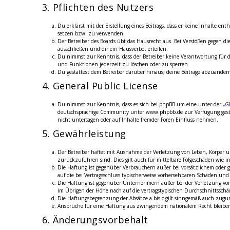
3. Pflichten des Nutzers
Du erklärst mit der Erstellung eines Beitrags, dass er keine Inhalte en
setzen bzw. zu verwenden.
Der Betreiber des Boards übt das Hausrecht aus. Bei Verstößen gegen 
ausschließen und dir ein Hausverbot erteilen.
Du nimmst zur Kenntnis, dass der Betreiber keine Verantwortung für di
und Funktionen jederzeit zu löschen oder zu sperren.
Du gestattest dem Betreiber darüber hinaus, deine Beiträge abzuändern
4. General Public License
Du nimmst zur Kenntnis, dass es sich bei phpBB um eine unter der „
G
deutschsprachige Community unter www.phpbb.de zur Verfügung gestell
nicht untersagen oder auf Inhalte fremder Foren Einfluss nehmen.
5. Gewährleistung
Der Betreiber haftet mit Ausnahme der Verletzung von Leben, Körper und
zurückzuführen sind. Dies gilt auch für mittelbare Folgeschäden wie
Die Haftung ist gegenüber Verbrauchern außer bei vorsätzlichem oder g
auf die bei Vertragsschluss typischerweise vorhersehbaren Schäden un
Die Haftung ist gegenüber Unternehmern außer bei der Verletzung von 
im Übrigen der Höhe nach auf die vertragstypischen Durchschnittsschä
Die Haftungsbegrenzung der Absätze a bis c gilt sinngemäß auch zuguns
Ansprüche für eine Haftung aus zwingendem nationalem Recht bleibe
6. Änderungsvorbehalt