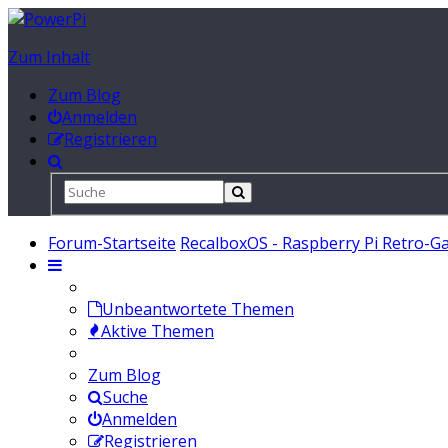
Zum Inhalt
Zum Blog
Anmelden
Registrieren
Forum-Startseite
RecalboxOS - Raspberry Pi Retro-G
Unbeantwortete Themen
Aktive Themen
Zum Blog
Suche
Anmelden
Registrieren