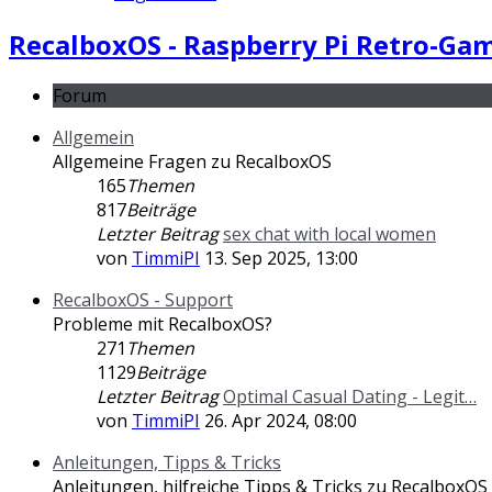
RecalboxOS - Raspberry Pi Retro-Ga
Forum
Allgemein
Allgemeine Fragen zu RecalboxOS
165
Themen
817
Beiträge
Letzter Beitrag
sex chat with local women
von
TimmiPI
13. Sep 2025, 13:00
RecalboxOS - Support
Probleme mit RecalboxOS?
271
Themen
1129
Beiträge
Letzter Beitrag
Optimal Сasual Dating - Legit…
von
TimmiPI
26. Apr 2024, 08:00
Anleitungen, Tipps & Tricks
Anleitungen, hilfreiche Tipps & Tricks zu RecalboxOS