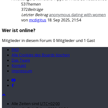
53
Themen
372
Beiträge
Letzter Beitrag
anonymous dating with women
von
mcdigitus
18. Sep 2025, 21:54
Wer ist online?
Mitglieder in diesem Forum: 0 Mitglieder und 1 Gast
FAQ
Alle Cookies des Boards löschen
Das Team
Kontakt
Impressum
Alle Zeiten sind
UTC+02:00