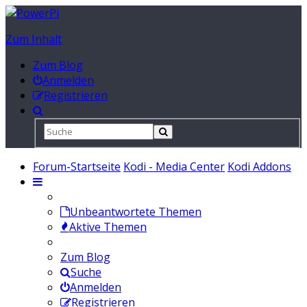
Zum Inhalt
Zum Blog
Anmelden
Registrieren
Forum-Startseite
Kodi - Media Center
Kodi Addons
Unbeantwortete Themen
Aktive Themen
Zum Blog
Suche
Anmelden
Registrieren