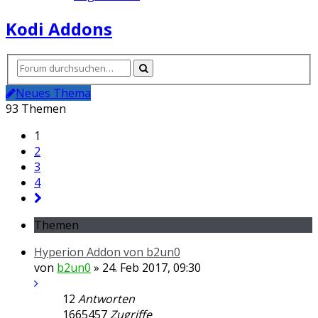
Kodi Addons
Neues Thema
93 Themen
1
2
3
4
Themen
Hyperion Addon von b2un0
von
b2un0
» 24. Feb 2017, 09:30
12
Antworten
1665457
Zugriffe