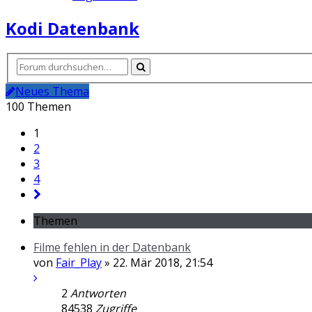
Kodi Datenbank
Neues Thema
100 Themen
1
2
3
4
Themen
Filme fehlen in der Datenbank
von
Fair_Play
» 22. Mär 2018, 21:54
2
Antworten
84538
Zugriffe