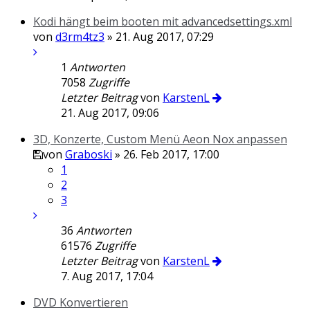
Kodi hängt beim booten mit advancedsettings.xml
von
d3rm4tz3
» 21. Aug 2017, 07:29
1
Antworten
7058
Zugriffe
Letzter Beitrag
von
KarstenL
21. Aug 2017, 09:06
3D, Konzerte, Custom Menü Aeon Nox anpassen
von
Graboski
» 26. Feb 2017, 17:00
1
2
3
36
Antworten
61576
Zugriffe
Letzter Beitrag
von
KarstenL
7. Aug 2017, 17:04
DVD Konvertieren