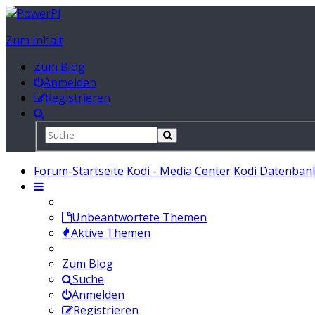
Zum Inhalt
Zum Blog
Anmelden
Registrieren
Forum-Startseite
Kodi - Media Center
Kodi Datenban
Unbeantwortete Themen
Aktive Themen
Zum Blog
Suche
Anmelden
Registrieren