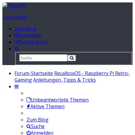
Zum Inhalt
Zum Blog
Anmelden
Registrieren
Forum-Startseite
RecalboxOS - Raspberry Pi Retro-
Gaming
Anleitungen, Tipps & Tricks
Unbeantwortete Themen
Aktive Themen
Zum Blog
Suche
Anmelden