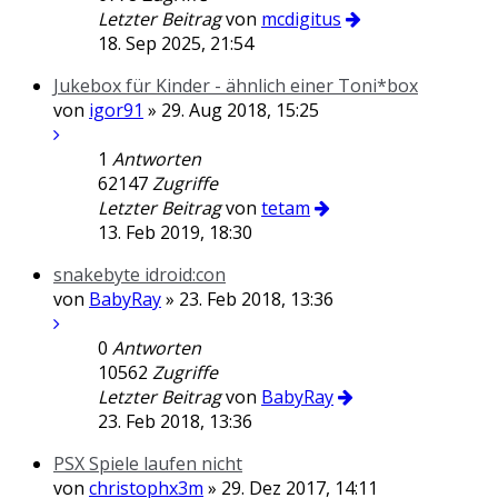
Letzter Beitrag
von
mcdigitus
18. Sep 2025, 21:54
Jukebox für Kinder - ähnlich einer Toni*box
von
igor91
» 29. Aug 2018, 15:25
1
Antworten
62147
Zugriffe
Letzter Beitrag
von
tetam
13. Feb 2019, 18:30
snakebyte idroid:con
von
BabyRay
» 23. Feb 2018, 13:36
0
Antworten
10562
Zugriffe
Letzter Beitrag
von
BabyRay
23. Feb 2018, 13:36
PSX Spiele laufen nicht
von
christophx3m
» 29. Dez 2017, 14:11