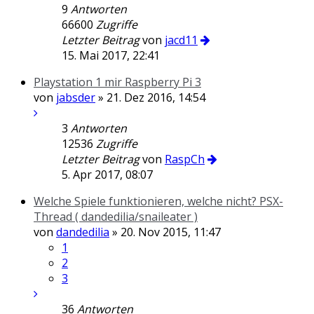
9
Antworten
66600
Zugriffe
Letzter Beitrag
von
jacd11
15. Mai 2017, 22:41
Playstation 1 mir Raspberry Pi 3
von
jabsder
» 21. Dez 2016, 14:54
3
Antworten
12536
Zugriffe
Letzter Beitrag
von
RaspCh
5. Apr 2017, 08:07
Welche Spiele funktionieren, welche nicht? PSX-
Thread ( dandedilia/snaileater )
von
dandedilia
» 20. Nov 2015, 11:47
1
2
3
36
Antworten