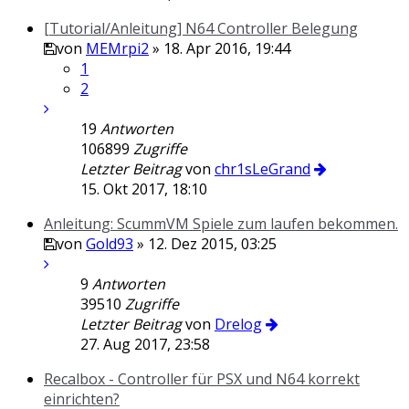
[Tutorial/Anleitung] N64 Controller Belegung
von
MEMrpi2
» 18. Apr 2016, 19:44
1
2
19
Antworten
106899
Zugriffe
Letzter Beitrag
von
chr1sLeGrand
15. Okt 2017, 18:10
Anleitung: ScummVM Spiele zum laufen bekommen.
von
Gold93
» 12. Dez 2015, 03:25
9
Antworten
39510
Zugriffe
Letzter Beitrag
von
Drelog
27. Aug 2017, 23:58
Recalbox - Controller für PSX und N64 korrekt
einrichten?