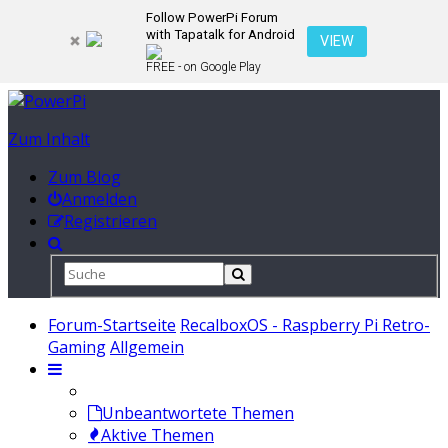
Follow PowerPi Forum
with Tapatalk for Android
VIEW
FREE - on Google Play
Zum Inhalt
Zum Blog
Anmelden
Registrieren
Forum-Startseite
RecalboxOS - Raspberry Pi Retro-
Gaming
Allgemein
Unbeantwortete Themen
Aktive Themen