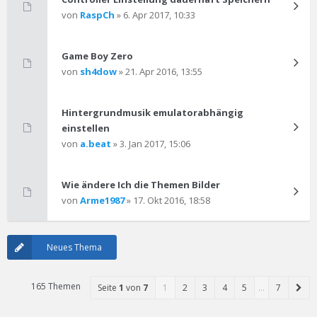
von
RaspCh
» 6. Apr 2017, 10:33
Game Boy Zero
von
sh4dow
» 21. Apr 2016, 13:55
Hintergrundmusik emulatorabhängig
einstellen
von
a.beat
» 3. Jan 2017, 15:06
Wie ändere Ich die Themen Bilder
von
Arme1987
» 17. Okt 2016, 18:58
Neues Thema
165 Themen
Seite
1
von
7
1
2
3
4
5
…
7