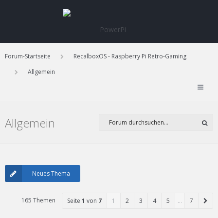
Forum-Startseite
RecalboxOS - Raspberry Pi Retro-Gaming
Allgemein
Allgemein
Neues Thema
165 Themen
Seite
1
von
7
1
2
3
4
5
…
7