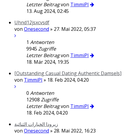
Letzter Beitrag
von
TimmiPI
13. Aug 2024, 02:45
Uhnd12jsxcvsdf
von
Onesecond
» 27. Mai 2022, 05:37
1
Antworten
9945
Zugriffe
Letzter Beitrag
von
TimmiPI
18. Mär 2024, 19:35
[Outstanding Сasual Dating Authentic Damsels]
von
TimmiPI
» 18. Feb 2024, 04:20
0
Antworten
12908
Zugriffe
Letzter Beitrag
von
TimmiPI
18. Feb 2024, 04:20
زيرودا الخيارات الثنائية
von
Onesecond
» 28. Mai 2022, 16:23