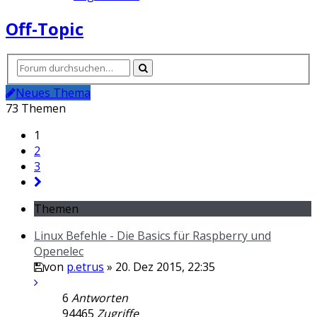
Off-Topic
Neues Thema
73 Themen
1
2
3
Themen
Linux Befehle - Die Basics für Raspberry und
Openelec
von
p.etrus
» 20. Dez 2015, 22:35
6
Antworten
94465
Zugriffe