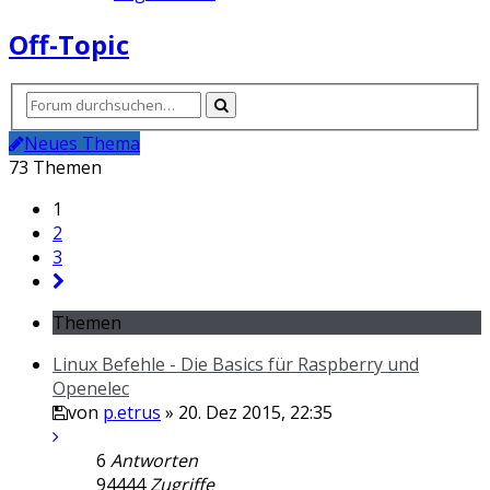
Off-Topic
Neues Thema
73 Themen
1
2
3
Themen
Linux Befehle - Die Basics für Raspberry und
Openelec
von
p.etrus
» 20. Dez 2015, 22:35
6
Antworten
94444
Zugriffe