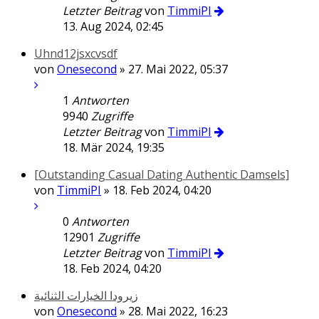
Letzter Beitrag
von
TimmiPI
13. Aug 2024, 02:45
Uhnd12jsxcvsdf
von
Onesecond
» 27. Mai 2022, 05:37
1
Antworten
9940
Zugriffe
Letzter Beitrag
von
TimmiPI
18. Mär 2024, 19:35
[Outstanding Сasual Dating Authentic Damsels]
von
TimmiPI
» 18. Feb 2024, 04:20
0
Antworten
12901
Zugriffe
Letzter Beitrag
von
TimmiPI
18. Feb 2024, 04:20
زيرودا الخيارات الثنائية
von
Onesecond
» 28. Mai 2022, 16:23