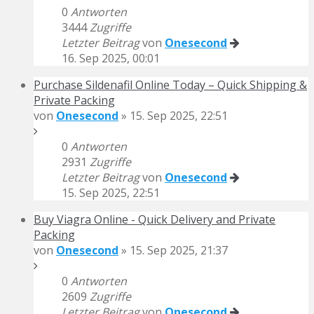
0
Antworten
3444
Zugriffe
Letzter Beitrag
von
Onesecond
16. Sep 2025, 00:01
Purchase Sildenafil Online Today – Quick Shipping &
Private Packing
von
Onesecond
» 15. Sep 2025, 22:51
0
Antworten
2931
Zugriffe
Letzter Beitrag
von
Onesecond
15. Sep 2025, 22:51
Buy Viagra Online - Quick Delivery and Private
Packing
von
Onesecond
» 15. Sep 2025, 21:37
0
Antworten
2609
Zugriffe
Letzter Beitrag
von
Onesecond