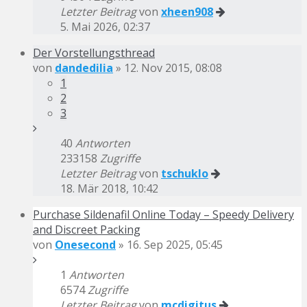
Letzter Beitrag
von
xheen908
5. Mai 2026, 02:37
Der Vorstellungsthread
von
dandedilia
» 12. Nov 2015, 08:08
1
2
3
40
Antworten
233158
Zugriffe
Letzter Beitrag
von
tschuklo
18. Mär 2018, 10:42
Purchase Sildenafil Online Today – Speedy Delivery
and Discreet Packing
von
Onesecond
» 16. Sep 2025, 05:45
1
Antworten
6574
Zugriffe
Letzter Beitrag
von
mcdigitus