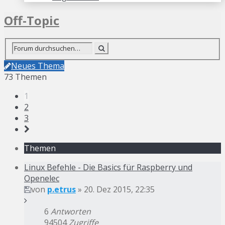
Off-Topic
Neues Thema
73 Themen
1
2
3
Themen
Linux Befehle - Die Basics für Raspberry und
Openelec
von
p.etrus
» 20. Dez 2015, 22:35
6
Antworten
94504
Zugriffe