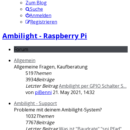
Zum Blog
Suche
Anmelden
Registrieren
Ambilight - Raspberry Pi
Forum
Allgemein
Allgemeine Fragen, Kaufberatung
519
Themen
3934
Beiträge
Letzter Beitrag
Ambilight per GPIO Schalter S…
von
piBenni
21. May 2021, 14:32
Ambilight - Support
Probleme mit deinem Ambilight-System?
1032
Themen
7767
Beiträge
Letzter Beitrag
Was ist "Baudrate","spi Pfad"…