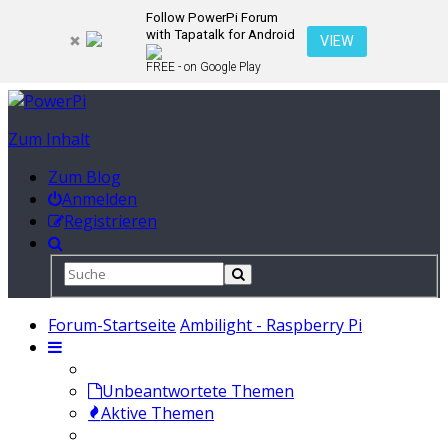
Follow PowerPi Forum
with Tapatalk for Android
VIEW
FREE - on Google Play
Zum Inhalt
Zum Blog
Anmelden
Registrieren
Forum-Startseite
Ambilight - Raspberry Pi
Unbeantwortete Themen
Aktive Themen