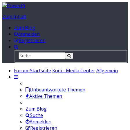
Zum Inhalt
Zum Blog
Anmelden
Registrieren
Forum-Startseite
Kodi - Media Center
Allgemein
Unbeantwortete Themen
Aktive Themen
Zum Blog
Suche
Anmelden
Registrieren