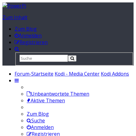
Zum Inhalt
Zum Blog
Anmelden
Registrieren
Forum-Startseite
Kodi - Media Center
Kodi Addons
Unbeantwortete Themen
Aktive Themen
Zum Blog
Suche
Anmelden
Registrieren