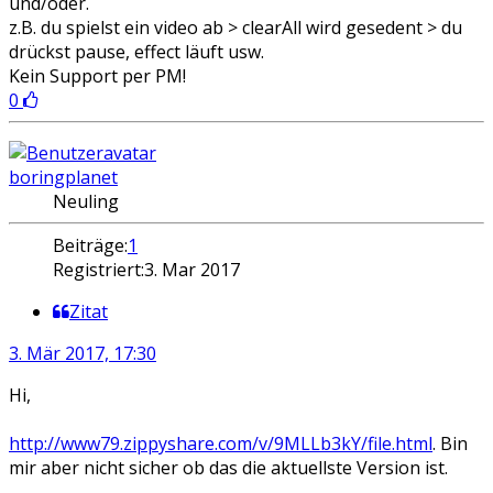
und/oder.
z.B. du spielst ein video ab > clearAll wird gesedent > du
drückst pause, effect läuft usw.
Kein Support per PM!
0
boringplanet
Neuling
Beiträge:
1
Registriert:
3. Mar 2017
Zitat
3. Mär 2017, 17:30
Hi,
http://www79.zippyshare.com/v/9MLLb3kY/file.html
. Bin
mir aber nicht sicher ob das die aktuellste Version ist.