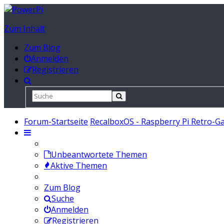
Zum Inhalt
Zum Blog
Anmelden
Registrieren
Forum-Startseite
RecalboxOS - Raspberry Pi Retro-G
Unbeantwortete Themen
Aktive Themen
Zum Blog
Suche
Anmelden
Registrieren